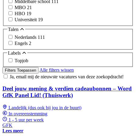
Middelbare school
111
MBO
21
HBO
19
Universiteit
19
Talen
Nederlands
111
Engels
2
Labels
Topjob
Alle filters wissen
Filters Toepassen
Ja, email mij de nieuwste vacatures van deze zoekopdracht!
Deel jouw mening & verdien cadeaubonnen – Word
GfK Panel Lid! (Thuiswerk)
Landelijk (dus ook bij jou in de buurt)
In overeenstemming
1 - 5 uur per week
GFK
Lees meer