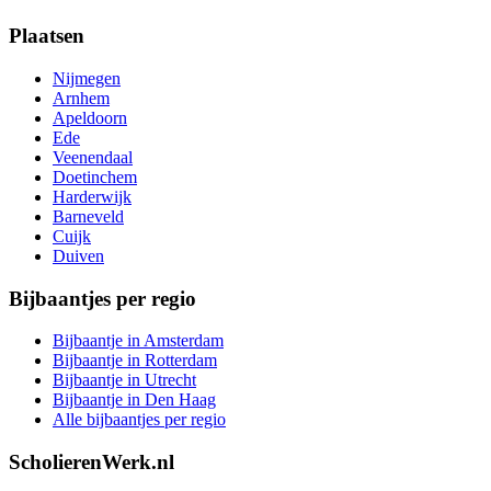
Plaatsen
Nijmegen
Arnhem
Apeldoorn
Ede
Veenendaal
Doetinchem
Harderwijk
Barneveld
Cuijk
Duiven
Bijbaantjes per regio
Bijbaantje in Amsterdam
Bijbaantje in Rotterdam
Bijbaantje in Utrecht
Bijbaantje in Den Haag
Alle bijbaantjes per regio
ScholierenWerk.nl