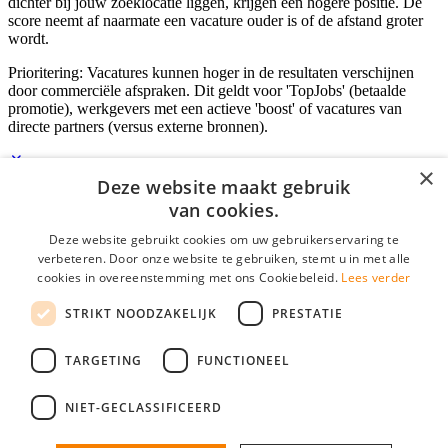
dichter bij jouw zoeklocatie liggen, krijgen een hogere positie. De
score neemt af naarmate een vacature ouder is of de afstand groter
wordt.
Prioritering: Vacatures kunnen hoger in de resultaten verschijnen
door commerciële afspraken. Dit geldt voor 'TopJobs' (betaalde
promotie), werkgevers met een actieve 'boost' of vacatures van
directe partners (versus externe bronnen).
×
Deze website maakt gebruik
Inloggen als bedrijf
van cookies.
Deze website gebruikt cookies om uw gebruikerservaring te
E-mail
*
verbeteren. Door onze website te gebruiken, stemt u in met alle
cookies in overeenstemming met ons Cookiebeleid.
Lees verder
Wachtwoord
STRIKT NOODZAKELIJK
PRESTATIE
login gegevens onthouden
Wachtwoord vergeten?
login
TARGETING
FUNCTIONEEL
Bedrijf aanmelden
NIET-GECLASSIFICEERD
Na het aanmelden kun je meteen je vacature plaatsen en heb je je