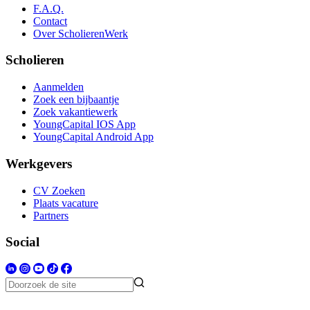
F.A.Q.
Contact
Over ScholierenWerk
Scholieren
Aanmelden
Zoek een bijbaantje
Zoek vakantiewerk
YoungCapital IOS App
YoungCapital Android App
Werkgevers
CV Zoeken
Plaats vacature
Partners
Social