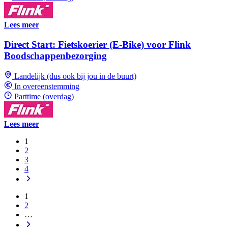
Lees meer
Direct Start: Fietskoerier (E-Bike) voor Flink
Boodschappenbezorging
Landelijk (dus ook bij jou in de buurt)
In overeenstemming
Parttime (overdag)
Lees meer
1
2
3
4
1
2
…