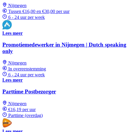
Nijmegen
Tussen €16,00 en €30,00 per uur
6 - 24 uur per week
Lees meer
Promotiemedewerker in Nijmegen | Dutch speaking
only
Nijmegen
In overeenstemming
6 - 24 uur per week
Lees meer
Parttime Postbezorger
Nijmegen
€16,19 per uur
Parttime (overdag)
Lees meer