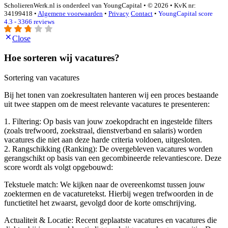
ScholierenWerk.nl is onderdeel van YoungCapital • © 2026 • KvK nr:
34199418 •
Algemene voorwaarden
•
Privacy
Contact
•
YoungCapital score
4.3 - 3366 reviews
Close
Hoe sorteren wij vacatures?
Sortering van vacatures
Bij het tonen van zoekresultaten hanteren wij een proces bestaande
uit twee stappen om de meest relevante vacatures te presenteren:
1. Filtering: Op basis van jouw zoekopdracht en ingestelde filters
(zoals trefwoord, zoekstraal, dienstverband en salaris) worden
vacatures die niet aan deze harde criteria voldoen, uitgesloten.
2. Rangschikking (Ranking): De overgebleven vacatures worden
gerangschikt op basis van een gecombineerde relevantiescore. Deze
score wordt als volgt opgebouwd:
Tekstuele match: We kijken naar de overeenkomst tussen jouw
zoektermen en de vacaturetekst. Hierbij wegen trefwoorden in de
functietitel het zwaarst, gevolgd door de korte omschrijving.
Actualiteit & Locatie: Recent geplaatste vacatures en vacatures die