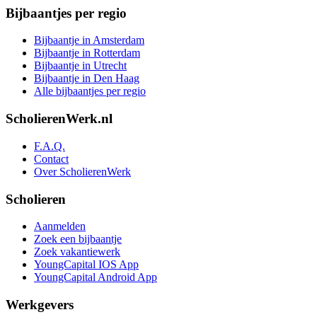
Bijbaantjes per regio
Bijbaantje in Amsterdam
Bijbaantje in Rotterdam
Bijbaantje in Utrecht
Bijbaantje in Den Haag
Alle bijbaantjes per regio
ScholierenWerk.nl
F.A.Q.
Contact
Over ScholierenWerk
Scholieren
Aanmelden
Zoek een bijbaantje
Zoek vakantiewerk
YoungCapital IOS App
YoungCapital Android App
Werkgevers