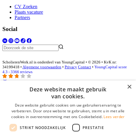
CV Zoeken
Plaats vacature
Partners
Social
ScholierenWerk.nl is onderdeel van YoungCapital • © 2026 • KvK nr:
34199418 •
Algemene voorwaarden
•
Privacy
Contact
•
YoungCapital score
4.3 - 3366 reviews
×
Deze website maakt gebruik
Inloggen als bedrijf
van cookies.
Deze website gebruikt cookies om uw gebruikerservaring te
E-mail
*
verbeteren. Door onze website te gebruiken, stemt u in met alle
cookies in overeenstemming met ons Cookiebeleid.
Lees verder
Wachtwoord
STRIKT NOODZAKELIJK
PRESTATIE
login gegevens onthouden
Wachtwoord vergeten?