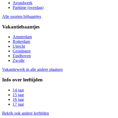
Avondwerk
Parttime (overdag)
Alle soorten bijbaantjes
Vakantiebaantjes
Amsterdam
Rotterdam
Utrecht
Groningen
Eindhoven
Zwolle
Vakantiewerk in alle andere plaatsen
Info over leeftijden
14 jaar
15 jaar
16 jaar
17 jaar
Bekijk ook andere leeftijden