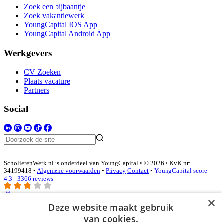
Zoek een bijbaantje
Zoek vakantiewerk
YoungCapital IOS App
YoungCapital Android App
Werkgevers
CV Zoeken
Plaats vacature
Partners
Social
ScholierenWerk.nl is onderdeel van YoungCapital • © 2026 • KvK nr:
34199418 •
Algemene voorwaarden
•
Privacy
Contact
•
YoungCapital score
4.3 - 3366 reviews
×
Deze website maakt gebruik
Inloggen als bedrijf
van cookies.