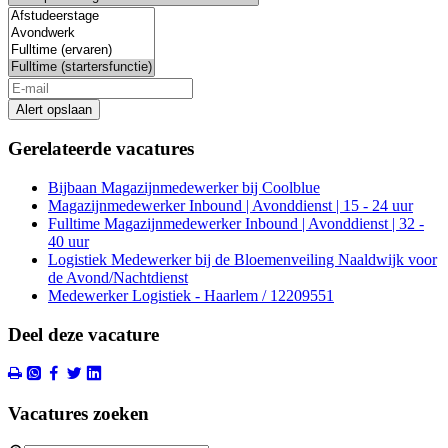
Alert opslaan
Gerelateerde vacatures
Bijbaan Magazijnmedewerker bij Coolblue
Magazijnmedewerker Inbound | Avonddienst | 15 - 24 uur
Fulltime Magazijnmedewerker Inbound | Avonddienst | 32 -
40 uur
Logistiek Medewerker bij de Bloemenveiling Naaldwijk voor
de Avond/Nachtdienst
Medewerker Logistiek - Haarlem / 12209551
Deel deze vacature
Vacatures zoeken