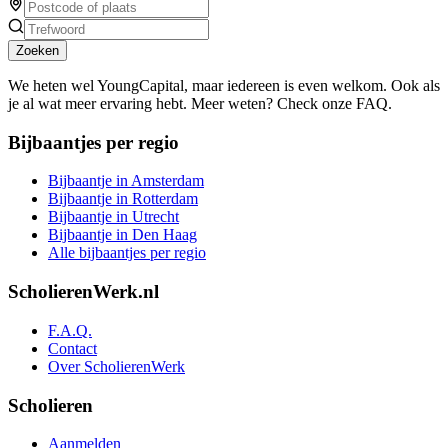
Zoeken
We heten wel YoungCapital, maar iedereen is even welkom. Ook als
je al wat meer ervaring hebt. Meer weten? Check onze FAQ.
Bijbaantjes per regio
Bijbaantje in Amsterdam
Bijbaantje in Rotterdam
Bijbaantje in Utrecht
Bijbaantje in Den Haag
Alle bijbaantjes per regio
ScholierenWerk.nl
F.A.Q.
Contact
Over ScholierenWerk
Scholieren
Aanmelden