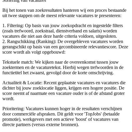
Sortering van vacatures
Bij het tonen van zoekresultaten hanteren wij een proces bestaande
uit twee stappen om de meest relevante vacatures te presenteren:
1. Filtering: Op basis van jouw zoekopdracht en ingestelde filters
(zoals trefwoord, zoekstraal, dienstverband en salaris) worden
vacatures die niet aan deze harde criteria voldoen, uitgesloten.
2. Rangschikking (Ranking): De overgebleven vacatures worden
gerangschikt op basis van een gecombineerde relevantiescore. Deze
score wordt als volgt opgebouwd:
Tekstuele match: We kijken naar de overeenkomst tussen jouw
zoektermen en de vacaturetekst. Hierbij wegen trefwoorden in de
functietitel het zwaarst, gevolgd door de korte omschrijving.
Actualiteit & Locatie: Recent geplaatste vacatures en vacatures die
dichter bij jouw zoeklocatie liggen, krijgen een hogere positie. De
score neemt af naarmate een vacature ouder is of de afstand groter
wordt.
Prioritering: Vacatures kunnen hoger in de resultaten verschijnen
door commerciële afspraken. Dit geldt voor 'TopJobs' (betaalde
promotie), werkgevers met een actieve 'boost' of vacatures van
directe partners (versus externe bronnen).