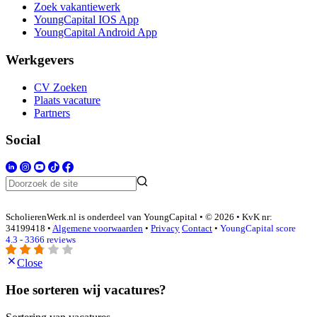
Zoek vakantiewerk
YoungCapital IOS App
YoungCapital Android App
Werkgevers
CV Zoeken
Plaats vacature
Partners
Social
ScholierenWerk.nl is onderdeel van YoungCapital • © 2026 • KvK nr:
34199418 •
Algemene voorwaarden
•
Privacy
Contact
•
YoungCapital score
4.3 - 3366 reviews
Close
Hoe sorteren wij vacatures?