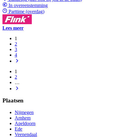
In overeenstemming
Parttime (overdag)
Lees meer
1
2
3
4
1
2
…
Plaatsen
Nijmegen
Arnhem
Apeldoorn
Ede
Veenendaal