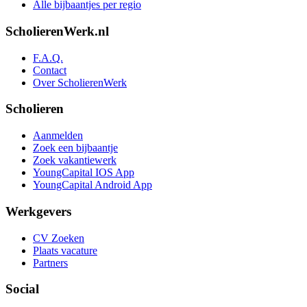
Alle bijbaantjes per regio
ScholierenWerk.nl
F.A.Q.
Contact
Over ScholierenWerk
Scholieren
Aanmelden
Zoek een bijbaantje
Zoek vakantiewerk
YoungCapital IOS App
YoungCapital Android App
Werkgevers
CV Zoeken
Plaats vacature
Partners
Social