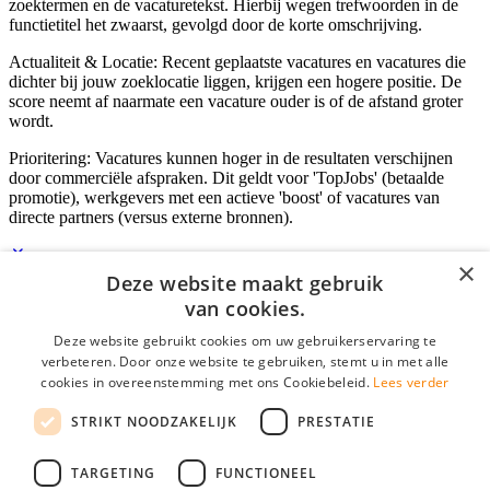
zoektermen en de vacaturetekst. Hierbij wegen trefwoorden in de
functietitel het zwaarst, gevolgd door de korte omschrijving.
Actualiteit & Locatie: Recent geplaatste vacatures en vacatures die
dichter bij jouw zoeklocatie liggen, krijgen een hogere positie. De
score neemt af naarmate een vacature ouder is of de afstand groter
wordt.
Prioritering: Vacatures kunnen hoger in de resultaten verschijnen
door commerciële afspraken. Dit geldt voor 'TopJobs' (betaalde
promotie), werkgevers met een actieve 'boost' of vacatures van
directe partners (versus externe bronnen).
×
Deze website maakt gebruik
Inloggen als bedrijf
van cookies.
Deze website gebruikt cookies om uw gebruikerservaring te
E-mail
*
verbeteren. Door onze website te gebruiken, stemt u in met alle
cookies in overeenstemming met ons Cookiebeleid.
Lees verder
Wachtwoord
STRIKT NOODZAKELIJK
PRESTATIE
login gegevens onthouden
Wachtwoord vergeten?
login
TARGETING
FUNCTIONEEL