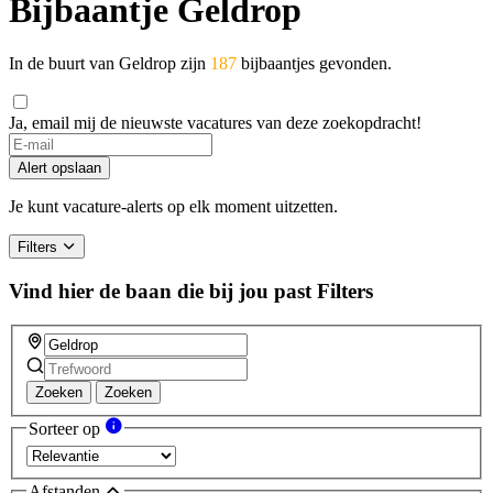
Bijbaantje Geldrop
In de buurt van Geldrop zijn
187
bijbaantjes gevonden.
Ja, email mij de nieuwste vacatures van deze zoekopdracht!
If
you
Alert opslaan
are
a
Je kunt vacature-alerts op elk moment uitzetten.
human,
ignore
Filters
this
field
Vind hier de baan die bij jou past
Filters
Zoeken
Zoeken
Sorteer op
Afstanden