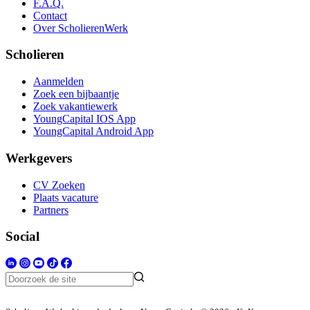
F.A.Q.
Contact
Over ScholierenWerk
Scholieren
Aanmelden
Zoek een bijbaantje
Zoek vakantiewerk
YoungCapital IOS App
YoungCapital Android App
Werkgevers
CV Zoeken
Plaats vacature
Partners
Social