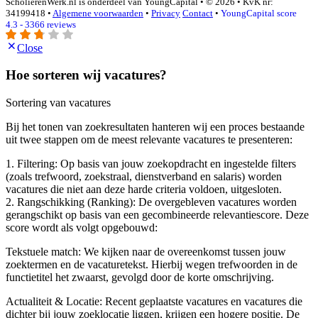
ScholierenWerk.nl is onderdeel van YoungCapital • © 2026 • KvK nr:
34199418 •
Algemene voorwaarden
•
Privacy
Contact
•
YoungCapital score
4.3 - 3366 reviews
Close
Hoe sorteren wij vacatures?
Sortering van vacatures
Bij het tonen van zoekresultaten hanteren wij een proces bestaande
uit twee stappen om de meest relevante vacatures te presenteren:
1. Filtering: Op basis van jouw zoekopdracht en ingestelde filters
(zoals trefwoord, zoekstraal, dienstverband en salaris) worden
vacatures die niet aan deze harde criteria voldoen, uitgesloten.
2. Rangschikking (Ranking): De overgebleven vacatures worden
gerangschikt op basis van een gecombineerde relevantiescore. Deze
score wordt als volgt opgebouwd:
Tekstuele match: We kijken naar de overeenkomst tussen jouw
zoektermen en de vacaturetekst. Hierbij wegen trefwoorden in de
functietitel het zwaarst, gevolgd door de korte omschrijving.
Actualiteit & Locatie: Recent geplaatste vacatures en vacatures die
dichter bij jouw zoeklocatie liggen, krijgen een hogere positie. De