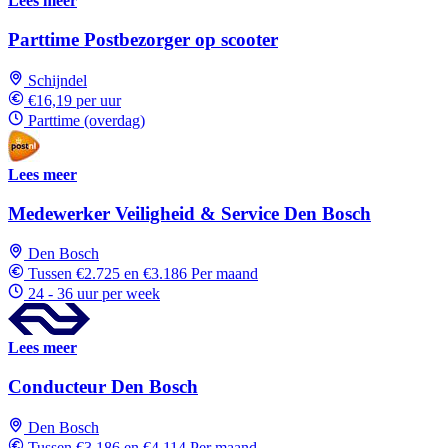
Lees meer
Parttime Postbezorger op scooter
Schijndel
€16,19 per uur
Parttime (overdag)
Lees meer
Medewerker Veiligheid & Service Den Bosch
Den Bosch
Tussen €2.725 en €3.186 Per maand
24 - 36 uur per week
Lees meer
Conducteur Den Bosch
Den Bosch
Tussen €3.186 en €4.114 Per maand