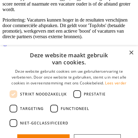
score neemt af naarmate een vacature ouder is of de afstand groter
wordt.
Prioritering: Vacatures kunnen hoger in de resultaten verschijnen
door commerciële afspraken. Dit geldt voor 'TopJobs' (betaalde
promotie), werkgevers met een actieve 'boost' of vacatures van
directe partners (versus externe bronnen).
×
Deze website maakt gebruik
Inloggen als bedrijf
van cookies.
Deze website gebruikt cookies om uw gebruikerservaring te
E-mail
*
verbeteren. Door onze website te gebruiken, stemt u in met alle
cookies in overeenstemming met ons Cookiebeleid.
Lees verder
Wachtwoord
STRIKT NOODZAKELIJK
PRESTATIE
login gegevens onthouden
Wachtwoord vergeten?
login
TARGETING
FUNCTIONEEL
Bedrijf aanmelden
NIET-GECLASSIFICEERD
Na het aanmelden kun je meteen je vacature plaatsen en heb je je
nieuwe collega/werknemer zo gevonden!