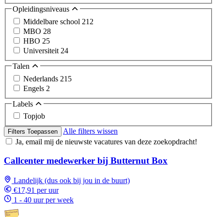
Opleidingsniveaus
Middelbare school
212
MBO
28
HBO
25
Universiteit
24
Talen
Nederlands
215
Engels
2
Labels
Topjob
Alle filters wissen
Filters Toepassen
Ja, email mij de nieuwste vacatures van deze zoekopdracht!
Callcenter medewerker bij Butternut Box
Landelijk (dus ook bij jou in de buurt)
€17,91 per uur
1 - 40 uur per week