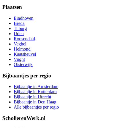
Plaatsen
Eindhoven
Breda
Tilburg
Uden
Roosendaal
Veghel
Helmond
Kaatsheuvel
Vught
Oisterwijk
Bijbaantjes per regio
Bijbaantje in Amsterdam
Bijbaantje in Rotterdam
Bijbaantje in Utrecht
Bijbaantje in Den Haag
Alle bijbaantjes per regio
ScholierenWerk.nl