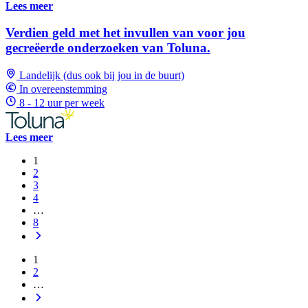
Lees meer
Verdien geld met het invullen van voor jou
gecreëerde onderzoeken van Toluna.
Landelijk (dus ook bij jou in de buurt)
In overeenstemming
8 - 12 uur per week
Lees meer
1
2
3
4
…
8
1
2
…