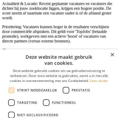
Actualiteit & Locatie: Recent geplaatste vacatures en vacatures die
dichter bij jouw zoeklocatie liggen, krijgen een hogere positie. De
score neemt af naarmate een vacature ouder is of de afstand groter
wordt.
Prioritering: Vacatures kunnen hoger in de resultaten verschijnen
door commerciële afspraken. Dit geldt voor 'TopJobs' (betaalde
promotie), werkgevers met een actieve 'boost' of vacatures van
directe partners (versus externe bronnen).
×
Deze website maakt gebruik
Inloggen als bedrijf
van cookies.
Deze website gebruikt cookies om uw gebruikerservaring te
E-mail
*
verbeteren. Door onze website te gebruiken, stemt u in met alle
cookies in overeenstemming met ons Cookiebeleid.
Lees verder
Wachtwoord
STRIKT NOODZAKELIJK
PRESTATIE
login gegevens onthouden
Wachtwoord vergeten?
login
TARGETING
FUNCTIONEEL
Bedrijf aanmelden
NIET-GECLASSIFICEERD