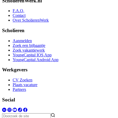
ScholierenWerk.nl
F.A.Q.
Contact
Over ScholierenWerk
Scholieren
Aanmelden
Zoek een bijbaantje
Zoek vakantiewerk
YoungCapital IOS App
YoungCapital Android App
Werkgevers
CV Zoeken
Plaats vacature
Partners
Social