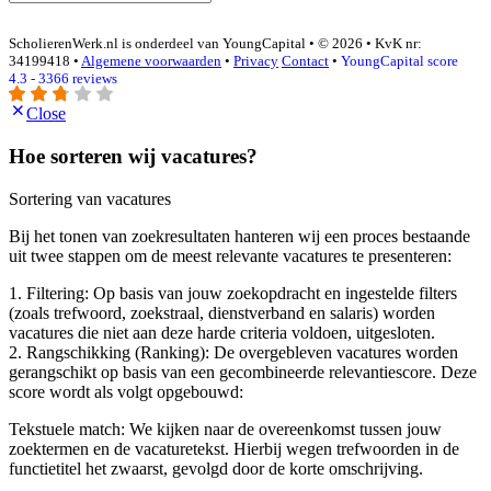
ScholierenWerk.nl is onderdeel van YoungCapital • © 2026 • KvK nr:
34199418 •
Algemene voorwaarden
•
Privacy
Contact
•
YoungCapital score
4.3 - 3366 reviews
Close
Hoe sorteren wij vacatures?
Sortering van vacatures
Bij het tonen van zoekresultaten hanteren wij een proces bestaande
uit twee stappen om de meest relevante vacatures te presenteren:
1. Filtering: Op basis van jouw zoekopdracht en ingestelde filters
(zoals trefwoord, zoekstraal, dienstverband en salaris) worden
vacatures die niet aan deze harde criteria voldoen, uitgesloten.
2. Rangschikking (Ranking): De overgebleven vacatures worden
gerangschikt op basis van een gecombineerde relevantiescore. Deze
score wordt als volgt opgebouwd:
Tekstuele match: We kijken naar de overeenkomst tussen jouw
zoektermen en de vacaturetekst. Hierbij wegen trefwoorden in de
functietitel het zwaarst, gevolgd door de korte omschrijving.