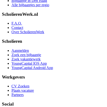
Bijbaantje in Den Haag
Alle bijbaantjes per regio
ScholierenWerk.nl
F.A.Q.
Contact
Over ScholierenWerk
Scholieren
Aanmelden
Zoek een bijbaantje
Zoek vakantiewerk
YoungCapital IOS App
YoungCapital Android App
Werkgevers
CV Zoeken
Plaats vacature
Partners
Social