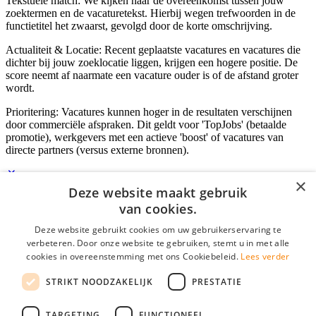
Tekstuele match: We kijken naar de overeenkomst tussen jouw
zoektermen en de vacaturetekst. Hierbij wegen trefwoorden in de
functietitel het zwaarst, gevolgd door de korte omschrijving.
Actualiteit & Locatie: Recent geplaatste vacatures en vacatures die
dichter bij jouw zoeklocatie liggen, krijgen een hogere positie. De
score neemt af naarmate een vacature ouder is of de afstand groter
wordt.
Prioritering: Vacatures kunnen hoger in de resultaten verschijnen
door commerciële afspraken. Dit geldt voor 'TopJobs' (betaalde
promotie), werkgevers met een actieve 'boost' of vacatures van
directe partners (versus externe bronnen).
×
Deze website maakt gebruik
Inloggen als bedrijf
van cookies.
Deze website gebruikt cookies om uw gebruikerservaring te
E-mail
*
verbeteren. Door onze website te gebruiken, stemt u in met alle
cookies in overeenstemming met ons Cookiebeleid.
Lees verder
Wachtwoord
STRIKT NOODZAKELIJK
PRESTATIE
login gegevens onthouden
Wachtwoord vergeten?
login
TARGETING
FUNCTIONEEL