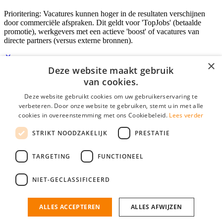
Prioritering: Vacatures kunnen hoger in de resultaten verschijnen
door commerciële afspraken. Dit geldt voor 'TopJobs' (betaalde
promotie), werkgevers met een actieve 'boost' of vacatures van
directe partners (versus externe bronnen).
×
Deze website maakt gebruik
Inloggen als bedrijf
van cookies.
Deze website gebruikt cookies om uw gebruikerservaring te
E-mail
*
verbeteren. Door onze website te gebruiken, stemt u in met alle
cookies in overeenstemming met ons Cookiebeleid.
Lees verder
Wachtwoord
STRIKT NOODZAKELIJK
PRESTATIE
login gegevens onthouden
Wachtwoord vergeten?
login
TARGETING
FUNCTIONEEL
Bedrijf aanmelden
NIET-GECLASSIFICEERD
Na het aanmelden kun je meteen je vacature plaatsen en heb je je
nieuwe collega/werknemer zo gevonden!
ALLES ACCEPTEREN
ALLES AFWIJZEN
Heb je nog geen gratis bedrijfsprofiel?