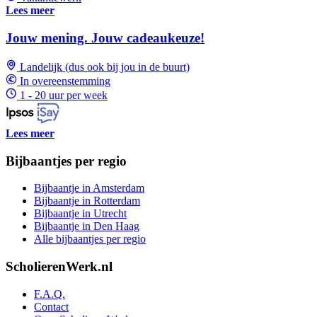
Lees meer
Jouw mening. Jouw cadeaukeuze!
Landelijk (dus ook bij jou in de buurt)
In overeenstemming
1 - 20 uur per week
Lees meer
Bijbaantjes per regio
Bijbaantje in Amsterdam
Bijbaantje in Rotterdam
Bijbaantje in Utrecht
Bijbaantje in Den Haag
Alle bijbaantjes per regio
ScholierenWerk.nl
F.A.Q.
Contact