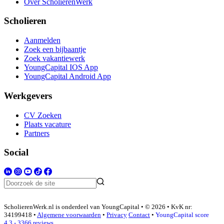
Over ScholierenWerk
Scholieren
Aanmelden
Zoek een bijbaantje
Zoek vakantiewerk
YoungCapital IOS App
YoungCapital Android App
Werkgevers
CV Zoeken
Plaats vacature
Partners
Social
ScholierenWerk.nl is onderdeel van YoungCapital • © 2026 • KvK nr:
34199418 •
Algemene voorwaarden
•
Privacy
Contact
•
YoungCapital score
4.3 - 3366 reviews