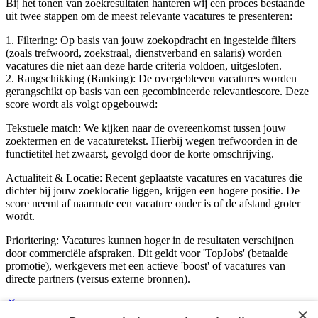
Bij het tonen van zoekresultaten hanteren wij een proces bestaande
uit twee stappen om de meest relevante vacatures te presenteren:
1. Filtering: Op basis van jouw zoekopdracht en ingestelde filters
(zoals trefwoord, zoekstraal, dienstverband en salaris) worden
vacatures die niet aan deze harde criteria voldoen, uitgesloten.
2. Rangschikking (Ranking): De overgebleven vacatures worden
gerangschikt op basis van een gecombineerde relevantiescore. Deze
score wordt als volgt opgebouwd:
Tekstuele match: We kijken naar de overeenkomst tussen jouw
zoektermen en de vacaturetekst. Hierbij wegen trefwoorden in de
functietitel het zwaarst, gevolgd door de korte omschrijving.
Actualiteit & Locatie: Recent geplaatste vacatures en vacatures die
dichter bij jouw zoeklocatie liggen, krijgen een hogere positie. De
score neemt af naarmate een vacature ouder is of de afstand groter
wordt.
Prioritering: Vacatures kunnen hoger in de resultaten verschijnen
door commerciële afspraken. Dit geldt voor 'TopJobs' (betaalde
promotie), werkgevers met een actieve 'boost' of vacatures van
directe partners (versus externe bronnen).
×