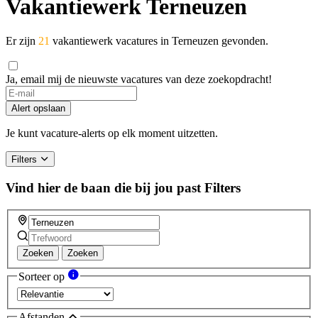
Vakantiewerk Terneuzen
Er zijn
21
vakantiewerk vacatures in Terneuzen gevonden.
Ja, email mij de nieuwste vacatures van deze zoekopdracht!
If
you
Alert opslaan
are
a
Je kunt vacature-alerts op elk moment uitzetten.
human,
ignore
Filters
this
field
Vind hier de baan die bij jou past
Filters
Zoeken
Zoeken
Sorteer op
Afstanden