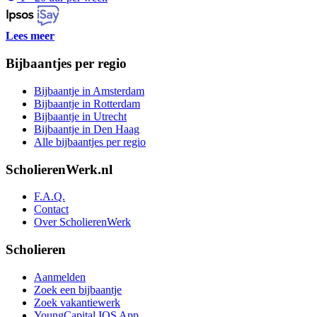
Lees meer
Bijbaantjes per regio
Bijbaantje in Amsterdam
Bijbaantje in Rotterdam
Bijbaantje in Utrecht
Bijbaantje in Den Haag
Alle bijbaantjes per regio
ScholierenWerk.nl
F.A.Q.
Contact
Over ScholierenWerk
Scholieren
Aanmelden
Zoek een bijbaantje
Zoek vakantiewerk
YoungCapital IOS App