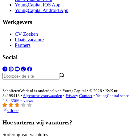
YoungCapital IOS App
YoungCapital Android App
Werkgevers
CV Zoeken
Plaats vacature
Partners
Social
ScholierenWerk.nl is onderdeel van YoungCapital • © 2026 • KvK nr:
34199418 •
Algemene voorwaarden
•
Privacy
Contact
•
YoungCapital score
4.3 - 3366 reviews
Close
Hoe sorteren wij vacatures?
Sortering van vacatures