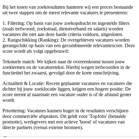
Bij het tonen van zoekresultaten hanteren wij een proces bestaande
uit twee stappen om de meest relevante vacatures te presenteren:
1. Filtering: Op basis van jouw zoekopdracht en ingestelde filters
(zoals trefwoord, zoekstraal, dienstverband en salaris) worden
vacatures die niet aan deze harde criteria voldoen, uitgesloten.
2. Rangschikking (Ranking): De overgebleven vacatures worden
gerangschikt op basis van een gecombineerde relevantiescore. Deze
score wordt als volgt opgebouwd:
Tekstuele match: We kijken naar de overeenkomst tussen jouw
zoektermen en de vacaturetekst. Hierbij wegen trefwoorden in de
functietitel het zwaarst, gevolgd door de korte omschrijving.
Actualiteit & Locatie: Recent geplaatste vacatures en vacatures die
dichter bij jouw zoeklocatie liggen, krijgen een hogere positie. De
score neemt af naarmate een vacature ouder is of de afstand groter
wordt.
Prioritering: Vacatures kunnen hoger in de resultaten verschijnen
door commerciële afspraken. Dit geldt voor 'TopJobs' (betaalde
promotie), werkgevers met een actieve 'boost' of vacatures van
directe partners (versus externe bronnen).