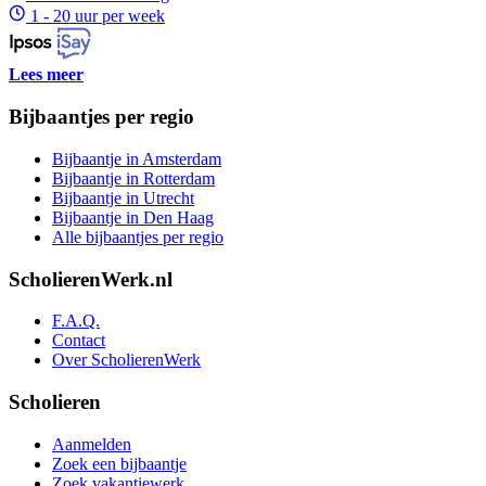
1 - 20 uur per week
Lees meer
Bijbaantjes per regio
Bijbaantje in Amsterdam
Bijbaantje in Rotterdam
Bijbaantje in Utrecht
Bijbaantje in Den Haag
Alle bijbaantjes per regio
ScholierenWerk.nl
F.A.Q.
Contact
Over ScholierenWerk
Scholieren
Aanmelden
Zoek een bijbaantje
Zoek vakantiewerk