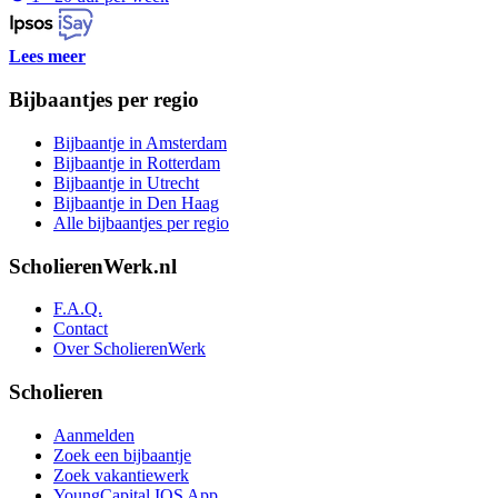
Lees meer
Bijbaantjes per regio
Bijbaantje in Amsterdam
Bijbaantje in Rotterdam
Bijbaantje in Utrecht
Bijbaantje in Den Haag
Alle bijbaantjes per regio
ScholierenWerk.nl
F.A.Q.
Contact
Over ScholierenWerk
Scholieren
Aanmelden
Zoek een bijbaantje
Zoek vakantiewerk
YoungCapital IOS App