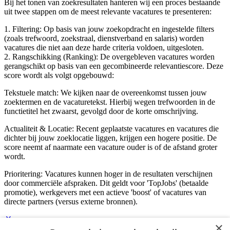
Bij het tonen van zoekresultaten hanteren wij een proces bestaande
uit twee stappen om de meest relevante vacatures te presenteren:
1. Filtering: Op basis van jouw zoekopdracht en ingestelde filters
(zoals trefwoord, zoekstraal, dienstverband en salaris) worden
vacatures die niet aan deze harde criteria voldoen, uitgesloten.
2. Rangschikking (Ranking): De overgebleven vacatures worden
gerangschikt op basis van een gecombineerde relevantiescore. Deze
score wordt als volgt opgebouwd:
Tekstuele match: We kijken naar de overeenkomst tussen jouw
zoektermen en de vacaturetekst. Hierbij wegen trefwoorden in de
functietitel het zwaarst, gevolgd door de korte omschrijving.
Actualiteit & Locatie: Recent geplaatste vacatures en vacatures die
dichter bij jouw zoeklocatie liggen, krijgen een hogere positie. De
score neemt af naarmate een vacature ouder is of de afstand groter
wordt.
Prioritering: Vacatures kunnen hoger in de resultaten verschijnen
door commerciële afspraken. Dit geldt voor 'TopJobs' (betaalde
promotie), werkgevers met een actieve 'boost' of vacatures van
directe partners (versus externe bronnen).
×