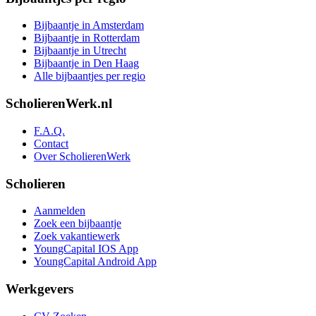
Bijbaantje in Amsterdam
Bijbaantje in Rotterdam
Bijbaantje in Utrecht
Bijbaantje in Den Haag
Alle bijbaantjes per regio
ScholierenWerk.nl
F.A.Q.
Contact
Over ScholierenWerk
Scholieren
Aanmelden
Zoek een bijbaantje
Zoek vakantiewerk
YoungCapital IOS App
YoungCapital Android App
Werkgevers