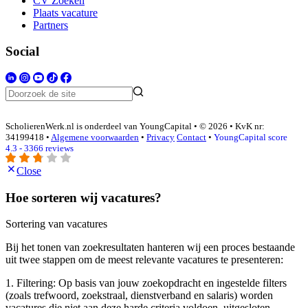
CV Zoeken
Plaats vacature
Partners
Social
ScholierenWerk.nl is onderdeel van YoungCapital • © 2026 • KvK nr:
34199418 •
Algemene voorwaarden
•
Privacy
Contact
•
YoungCapital score
4.3 - 3366 reviews
Close
Hoe sorteren wij vacatures?
Sortering van vacatures
Bij het tonen van zoekresultaten hanteren wij een proces bestaande
uit twee stappen om de meest relevante vacatures te presenteren:
1. Filtering: Op basis van jouw zoekopdracht en ingestelde filters
(zoals trefwoord, zoekstraal, dienstverband en salaris) worden
vacatures die niet aan deze harde criteria voldoen, uitgesloten.