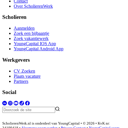
Contact
Over ScholierenWerk
Scholieren
Aanmelden
Zoek een bijbaantje
Zoek vakantiewerk
YoungCapital IOS App
YoungCapital Android App
Werkgevers
CV Zoeken
Plaats vacature
Partners
Social
ScholierenWerk.nl is onderdeel van YoungCapital • © 2026 • KvK nr:
34199418 •
Algemene voorwaarden
•
Privacy
Contact
•
YoungCapital score