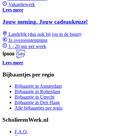
Vakantiewerk
Lees meer
Jouw mening. Jouw cadeaukeuze!
Landelijk (dus ook bij jou in de buurt)
In overeenstemming
1 - 20 uur per week
Lees meer
Bijbaantjes per regio
Bijbaantje in Amsterdam
Bijbaantje in Rotterdam
Bijbaantje in Utrecht
Bijbaantje in Den Haag
Alle bijbaantjes per regio
ScholierenWerk.nl
F.A.Q.