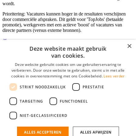
wordt.
Prioritering: Vacatures kunnen hoger in de resultaten verschijnen
door commerciële afspraken. Dit geldt voor 'TopJobs' (betaalde
promotie), werkgevers met een actieve 'boost' of vacatures van
directe partners (versus externe bronnen).
×
Deze website maakt gebruik
Inloggen als bedrijf
van cookies.
Deze website gebruikt cookies om uw gebruikerservaring te
E-mail
*
verbeteren. Door onze website te gebruiken, stemt u in met alle
cookies in overeenstemming met ons Cookiebeleid.
Lees verder
Wachtwoord
STRIKT NOODZAKELIJK
PRESTATIE
login gegevens onthouden
Wachtwoord vergeten?
login
TARGETING
FUNCTIONEEL
Bedrijf aanmelden
NIET-GECLASSIFICEERD
Na het aanmelden kun je meteen je vacature plaatsen en heb je je
nieuwe collega/werknemer zo gevonden!
ALLES ACCEPTEREN
ALLES AFWIJZEN