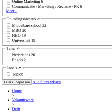
Online Marketing
6
Communicatie / Marketing / Reclame / PR
6
Meer...
Opleidingsniveaus
Middelbare school
32
MBO
20
HBO
19
Universiteit
19
Talen
Nederlands
26
Engels
2
Labels
Topjob
Alle filters wissen
Filters Toepassen
Home
>
Vakantiewerk
>
Delft