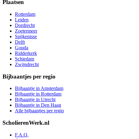
Plaatsen
Rotterdam
Leiden
Dordrecht
Zoetermeer
Spijkenisse
Delft
Gouda
Ridderkerk
Schiedam
Zwijndrecht
Bijbaantjes per regio
Bijbaantje in Amsterdam
Bijbaantje in Rotterdam
Bijbaantje in Utrecht
Bijbaantje in Den Haag
Alle bijbaantjes per regio
ScholierenWerk.nl
F.A.Q.