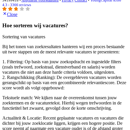
34199418 •
Algemene voorwaarden
•
Privacy
Contact
•
YoungCapital score
4.3 - 3366 reviews
Close
Hoe sorteren wij vacatures?
Sortering van vacatures
Bij het tonen van zoekresultaten hanteren wij een proces bestaande
uit twee stappen om de meest relevante vacatures te presenteren:
1. Filtering: Op basis van jouw zoekopdracht en ingestelde filters
(zoals trefwoord, zoekstraal, dienstverband en salaris) worden
vacatures die niet aan deze harde criteria voldoen, uitgesloten.
2. Rangschikking (Ranking): De overgebleven vacatures worden
gerangschikt op basis van een gecombineerde relevantiescore. Deze
score wordt als volgt opgebouwd:
Tekstuele match: We kijken naar de overeenkomst tussen jouw
zoektermen en de vacaturetekst. Hierbij wegen trefwoorden in de
functietitel het zwaarst, gevolgd door de korte omschrijving.
Actualiteit & Locatie: Recent geplaatste vacatures en vacatures die
dichter bij jouw zoeklocatie liggen, krijgen een hogere positie. De
score neemt af naarmate een vacature ouder is of de afstand groter