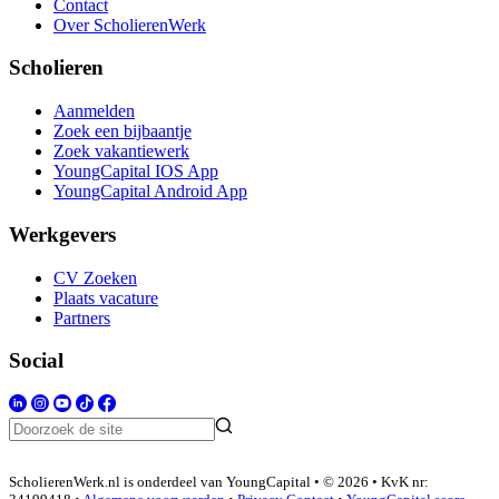
Contact
Over ScholierenWerk
Scholieren
Aanmelden
Zoek een bijbaantje
Zoek vakantiewerk
YoungCapital IOS App
YoungCapital Android App
Werkgevers
CV Zoeken
Plaats vacature
Partners
Social
ScholierenWerk.nl is onderdeel van YoungCapital • © 2026 • KvK nr: