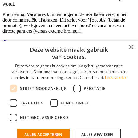
wordt.
Prioritering: Vacatures kunnen hoger in de resultaten verschijnen
door commerciële afspraken. Dit geldt voor 'TopJobs' (betaalde
promotie), werkgevers met een actieve 'boost' of vacatures van
directe partners (versus externe bronnen).
×
Deze website maakt gebruik
Inloggen als bedrijf
van cookies.
Deze website gebruikt cookies om uw gebruikerservaring te
E-mail
*
verbeteren. Door onze website te gebruiken, stemt u in met alle
cookies in overeenstemming met ons Cookiebeleid.
Lees verder
Wachtwoord
STRIKT NOODZAKELIJK
PRESTATIE
login gegevens onthouden
Wachtwoord vergeten?
login
TARGETING
FUNCTIONEEL
Bedrijf aanmelden
NIET-GECLASSIFICEERD
Na het aanmelden kun je meteen je vacature plaatsen en heb je je
nieuwe collega/werknemer zo gevonden!
ALLES ACCEPTEREN
ALLES AFWIJZEN