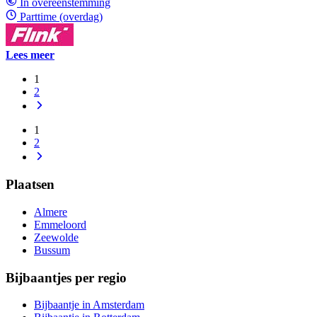
In overeenstemming
Parttime (overdag)
Lees meer
1
2
1
2
Plaatsen
Almere
Emmeloord
Zeewolde
Bussum
Bijbaantjes per regio
Bijbaantje in Amsterdam