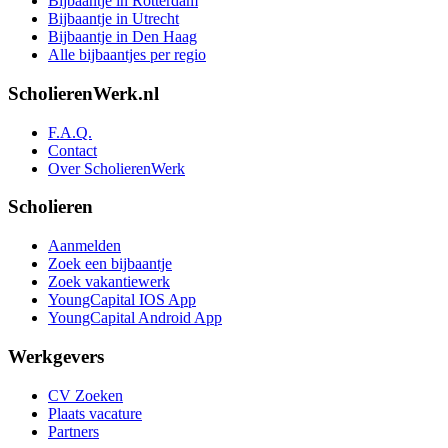
Bijbaantje in Rotterdam
Bijbaantje in Utrecht
Bijbaantje in Den Haag
Alle bijbaantjes per regio
ScholierenWerk.nl
F.A.Q.
Contact
Over ScholierenWerk
Scholieren
Aanmelden
Zoek een bijbaantje
Zoek vakantiewerk
YoungCapital IOS App
YoungCapital Android App
Werkgevers
CV Zoeken
Plaats vacature
Partners