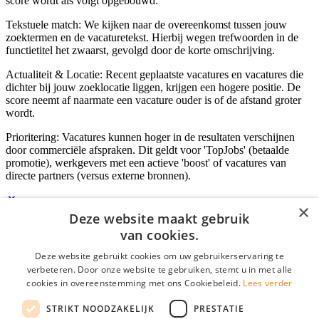
score wordt als volgt opgebouwd:
Tekstuele match: We kijken naar de overeenkomst tussen jouw
zoektermen en de vacaturetekst. Hierbij wegen trefwoorden in de
functietitel het zwaarst, gevolgd door de korte omschrijving.
Actualiteit & Locatie: Recent geplaatste vacatures en vacatures die
dichter bij jouw zoeklocatie liggen, krijgen een hogere positie. De
score neemt af naarmate een vacature ouder is of de afstand groter
wordt.
Prioritering: Vacatures kunnen hoger in de resultaten verschijnen
door commerciële afspraken. Dit geldt voor 'TopJobs' (betaalde
promotie), werkgevers met een actieve 'boost' of vacatures van
directe partners (versus externe bronnen).
×
Deze website maakt gebruik
Inloggen als bedrijf
van cookies.
Deze website gebruikt cookies om uw gebruikerservaring te
E-mail
*
verbeteren. Door onze website te gebruiken, stemt u in met alle
cookies in overeenstemming met ons Cookiebeleid.
Lees verder
Wachtwoord
STRIKT NOODZAKELIJK
PRESTATIE
login gegevens onthouden