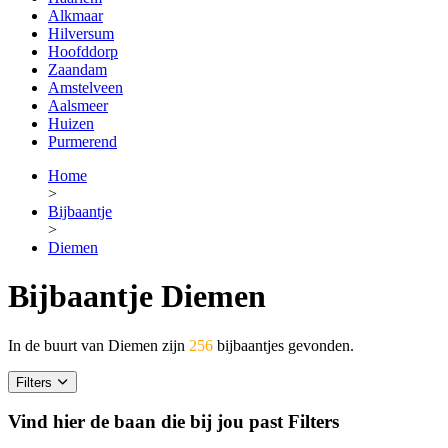
Alkmaar
Hilversum
Hoofddorp
Zaandam
Amstelveen
Aalsmeer
Huizen
Purmerend
Home
>
Bijbaantje
>
Diemen
Bijbaantje Diemen
In de buurt van Diemen zijn
256
bijbaantjes gevonden.
Filters
Vind hier de baan die bij jou past
Filters