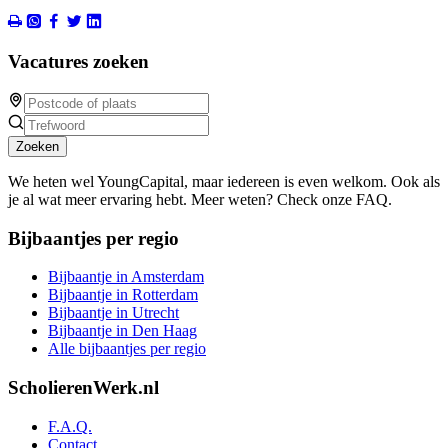
Vacatures zoeken
Zoeken
We heten wel YoungCapital, maar iedereen is even welkom. Ook als
je al wat meer ervaring hebt. Meer weten? Check onze FAQ.
Bijbaantjes per regio
Bijbaantje in Amsterdam
Bijbaantje in Rotterdam
Bijbaantje in Utrecht
Bijbaantje in Den Haag
Alle bijbaantjes per regio
ScholierenWerk.nl
F.A.Q.
Contact