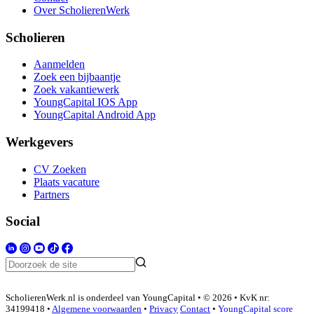
Over ScholierenWerk
Scholieren
Aanmelden
Zoek een bijbaantje
Zoek vakantiewerk
YoungCapital IOS App
YoungCapital Android App
Werkgevers
CV Zoeken
Plaats vacature
Partners
Social
ScholierenWerk.nl is onderdeel van YoungCapital • © 2026 • KvK nr:
34199418 •
Algemene voorwaarden
•
Privacy
Contact
•
YoungCapital score