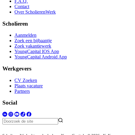
F.A.Q.
Contact
Over ScholierenWerk
Scholieren
Aanmelden
Zoek een bijbaantje
Zoek vakantiewerk
YoungCapital IOS App
YoungCapital Android App
Werkgevers
CV Zoeken
Plaats vacature
Partners
Social