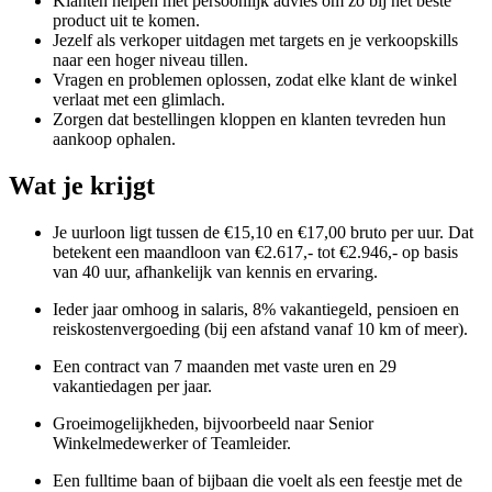
Klanten helpen met persoonlijk advies om zo bij het beste
product uit te komen.
Jezelf als verkoper uitdagen met targets en je verkoopskills
naar een hoger niveau tillen.
Vragen en problemen oplossen, zodat elke klant de winkel
verlaat met een glimlach.
Zorgen dat bestellingen kloppen en klanten tevreden hun
aankoop ophalen.
Wat je krijgt
Je uurloon ligt tussen de €15,10 en €17,00 bruto per uur. Dat
betekent een maandloon van €2.617,- tot €2.946,- op basis
van 40 uur, afhankelijk van kennis en ervaring.
Ieder jaar omhoog in salaris, 8% vakantiegeld, pensioen en
reiskostenvergoeding (bij een afstand vanaf 10 km of meer).
Een contract van 7 maanden met vaste uren en 29
vakantiedagen per jaar.
Groeimogelijkheden, bijvoorbeeld naar Senior
Winkelmedewerker of Teamleider.
Een fulltime baan of bijbaan die voelt als een feestje met de