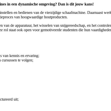
ines in een dynamische omgeving? Dan is dit jouw kans!
t instellen en bedienen van de vierzijdige schaafmachine. Daarnaast we
ductieproces van hoogwaardige houtproducten.
van de apparatuur, het wisselen van snijgereedschap, en het controlere
ze rol staat ook open voor gemotiveerde studenten die hun vaardigheden
is van kennis en ervaring;
 cursussen te volgen;
tureerd uit;