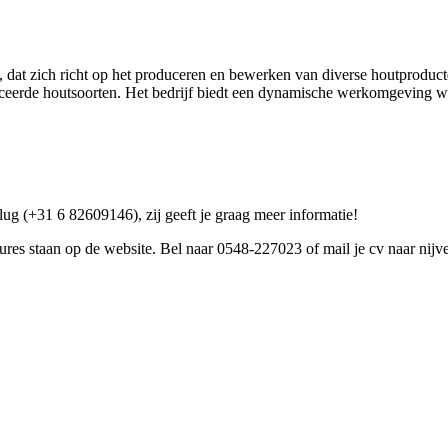
g, dat zich richt op het produceren en bewerken van diverse houtprodu
uceerde houtsoorten. Het bedrijf biedt een dynamische werkomgeving 
Vlug (+31 6 82609146), zij geeft je graag meer informatie!
atures staan op de website. Bel naar 0548-227023 of mail je cv naar ni