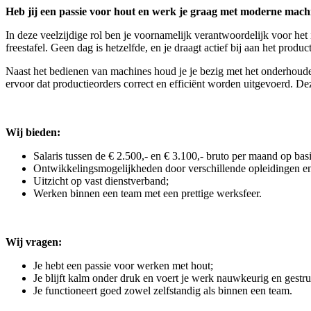
Heb jij een passie voor hout en werk je graag met moderne mach
In deze veelzijdige rol ben je voornamelijk verantwoordelijk voor he
freestafel. Geen dag is hetzelfde, en je draagt actief bij aan het pro
Naast het bedienen van machines houd je je bezig met het onderhouden 
ervoor dat productieorders correct en efficiënt worden uitgevoerd. De
Wij bieden:
Salaris tussen de € 2.500,- en € 3.100,- bruto per maand op bas
Ontwikkelingsmogelijkheden door verschillende opleidingen en
Uitzicht op vast dienstverband;
Werken binnen een team met een prettige werksfeer.
Wij vragen:
Je hebt een passie voor werken met hout;
Je blijft kalm onder druk en voert je werk nauwkeurig en gestruc
Je functioneert goed zowel zelfstandig als binnen een team.