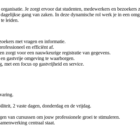
nze organisatie. Je zorgt ervoor dat studenten, medewerkers en bezoeke
e dagelijkse gang van zaken. In deze dynamische rol werk je in een omge
te leiden.
ezoekers met vragen en informatie.
ofessioneel en efficiënt af.
en zorgt voor een nauwkeurige registratie van gegevens.
e en gastvrije omgeving te waarborgen.
g, met een focus op gastvrijheid en service.
varing.
liteit, 2 vaste dagen, donderdag en de vrijdag.
gen van cursussen om jouw professionele groei te stimuleren.
amenwerking centraal staat.