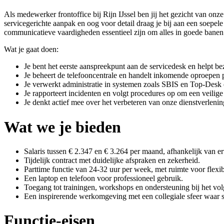
Als medewerker frontoffice bij Rijn IJssel ben jij het gezicht van o
servicegerichte aanpak en oog voor detail draag je bij aan een soepel
communicatieve vaardigheden essentieel zijn om alles in goede banen 
Wat je gaat doen:
Je bent het eerste aanspreekpunt aan de servicedesk en helpt b
Je beheert de telefooncentrale en handelt inkomende oproepen pr
Je verwerkt administratie in systemen zoals SBIS en Top-Desk 
Je rapporteert incidenten en volgt procedures op om een veilig
Je denkt actief mee over het verbeteren van onze dienstverlenin
Wat we je bieden
Salaris tussen € 2.347 en € 3.264 per maand, afhankelijk van er
Tijdelijk contract met duidelijke afspraken en zekerheid.
Parttime functie van 24-32 uur per week, met ruimte voor flexibi
Een laptop en telefoon voor professioneel gebruik.
Toegang tot trainingen, workshops en ondersteuning bij het vol
Een inspirerende werkomgeving met een collegiale sfeer waar s
Functie-eisen