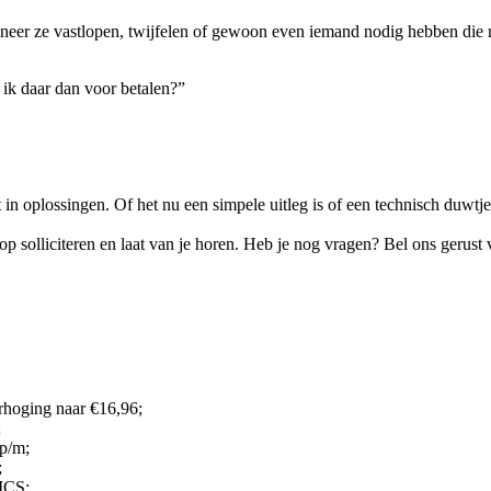
wanneer ze vastlopen, twijfelen of gewoon even iemand nodig hebben die
t ik daar dan voor betalen?”
in oplossingen. Of het nu een simpele uitleg is of een technisch duwtje i
 op solliciteren en laat van je horen. Heb je nog vragen? Bel ons gerus
rhoging naar €16,96;
;
 p/m;
;
 ICS;