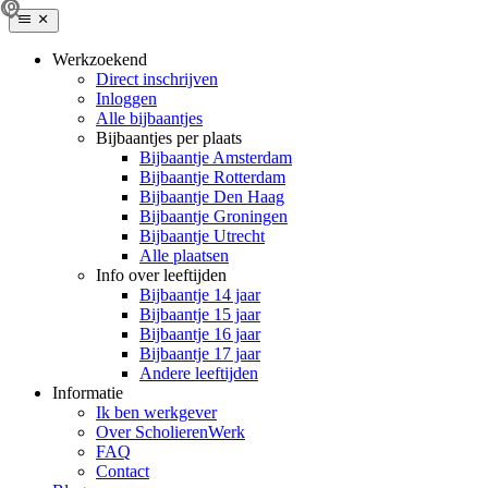
Werkzoekend
Direct inschrijven
Inloggen
Alle bijbaantjes
Bijbaantjes per plaats
Bijbaantje Amsterdam
Bijbaantje Rotterdam
Bijbaantje Den Haag
Bijbaantje Groningen
Bijbaantje Utrecht
Alle plaatsen
Info over leeftijden
Bijbaantje 14 jaar
Bijbaantje 15 jaar
Bijbaantje 16 jaar
Bijbaantje 17 jaar
Andere leeftijden
Informatie
Ik ben werkgever
Over ScholierenWerk
FAQ
Contact