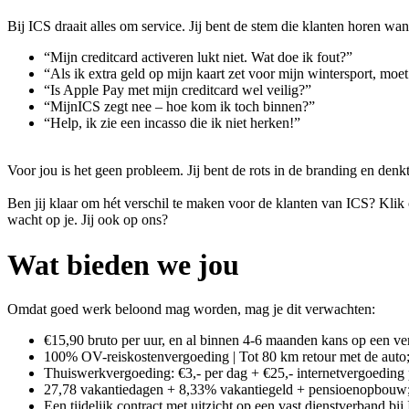
Bij ICS draait alles om service. Jij bent de stem die klanten horen 
“Mijn creditcard activeren lukt niet. Wat doe ik fout?”
“Als ik extra geld op mijn kaart zet voor mijn wintersport, moe
“Is Apple Pay met mijn creditcard wel veilig?”
“MijnICS zegt nee – hoe kom ik toch binnen?”
“Help, ik zie een incasso die ik niet herken!”
Voor jou is het geen probleem. Jij bent de rots in de branding en denkt 
Ben jij klaar om hét verschil te maken voor de klanten van ICS? Klik
wacht op je. Jij ook op ons?
Wat bieden we jou
Omdat goed werk beloond mag worden, mag je dit verwachten:
€15,90 bruto per uur, en al binnen 4-6 maanden kans op een ve
100% OV-reiskostenvergoeding | Tot 80 km retour met de auto
Thuiswerkvergoeding: €3,- per dag + €25,- internetvergoeding
27,78 vakantiedagen + 8,33% vakantiegeld + pensioenopbouw
Een tijdelijk contract met uitzicht op een vast dienstverband bij