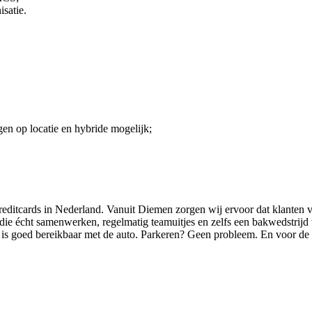
isatie.
n op locatie en hybride mogelijk;
 creditcards in Nederland. Vanuit Diemen zorgen wij ervoor dat klante
's die écht samenwerken, regelmatig teamuitjes en zelfs een bakwedstrij
s goed bereikbaar met de auto. Parkeren? Geen probleem. En voor de sfe