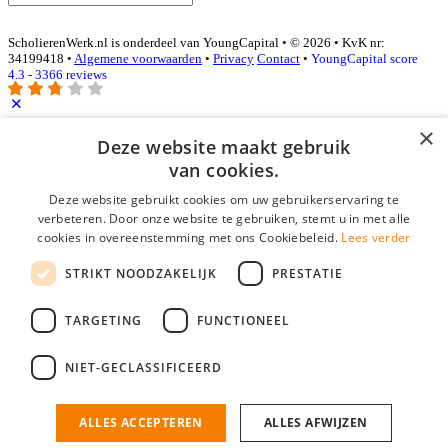
ScholierenWerk.nl is onderdeel van YoungCapital • © 2026 • KvK nr:
34199418 •
Algemene voorwaarden
•
Privacy
Contact
•
YoungCapital score
4.3 - 3366 reviews
×
Inloggen als bedrijf
Deze website maakt gebruik
van cookies.
E-mail
*
Deze website gebruikt cookies om uw gebruikerservaring te
verbeteren. Door onze website te gebruiken, stemt u in met alle
cookies in overeenstemming met ons Cookiebeleid.
Lees verder
Wachtwoord
STRIKT NOODZAKELIJK
PRESTATIE
login gegevens onthouden
Wachtwoord vergeten?
login
TARGETING
FUNCTIONEEL
Bedrijf aanmelden
NIET-GECLASSIFICEERD
Na het aanmelden kun je meteen je vacature plaatsen en heb je je
nieuwe collega/werknemer zo gevonden!
ALLES ACCEPTEREN
ALLES AFWIJZEN