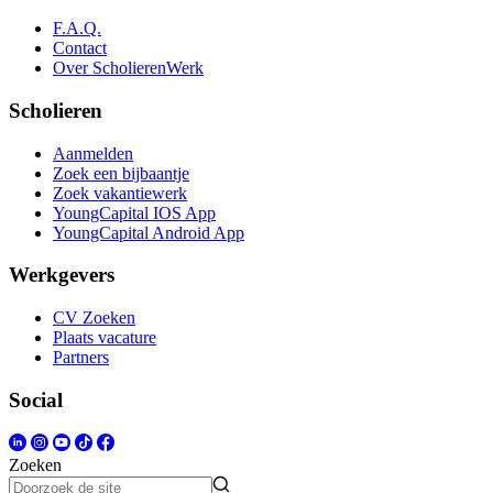
F.A.Q.
Contact
Over ScholierenWerk
Scholieren
Aanmelden
Zoek een bijbaantje
Zoek vakantiewerk
YoungCapital IOS App
YoungCapital Android App
Werkgevers
CV Zoeken
Plaats vacature
Partners
Social
Zoeken