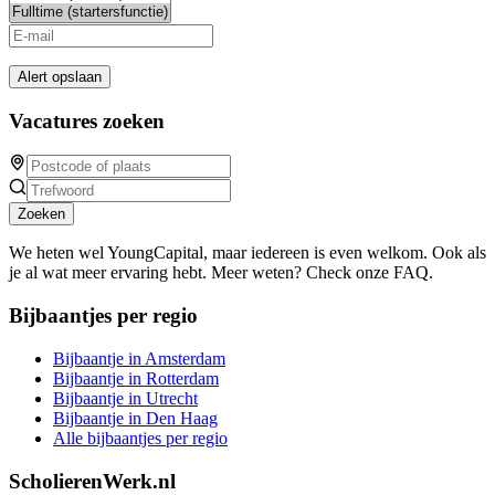
Alert opslaan
Vacatures zoeken
Zoeken
We heten wel YoungCapital, maar iedereen is even welkom. Ook als
je al wat meer ervaring hebt. Meer weten? Check onze FAQ.
Bijbaantjes per regio
Bijbaantje in Amsterdam
Bijbaantje in Rotterdam
Bijbaantje in Utrecht
Bijbaantje in Den Haag
Alle bijbaantjes per regio
ScholierenWerk.nl