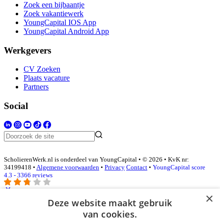
Zoek een bijbaantje
Zoek vakantiewerk
YoungCapital IOS App
YoungCapital Android App
Werkgevers
CV Zoeken
Plaats vacature
Partners
Social
ScholierenWerk.nl is onderdeel van YoungCapital • © 2026 • KvK nr:
34199418 •
Algemene voorwaarden
•
Privacy
Contact
•
YoungCapital score
4.3 - 3366 reviews
×
Deze website maakt gebruik
Inloggen als bedrijf
van cookies.