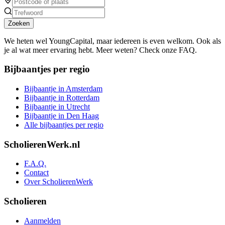
Zoeken
We heten wel YoungCapital, maar iedereen is even welkom. Ook als
je al wat meer ervaring hebt. Meer weten? Check onze FAQ.
Bijbaantjes per regio
Bijbaantje in Amsterdam
Bijbaantje in Rotterdam
Bijbaantje in Utrecht
Bijbaantje in Den Haag
Alle bijbaantjes per regio
ScholierenWerk.nl
F.A.Q.
Contact
Over ScholierenWerk
Scholieren
Aanmelden