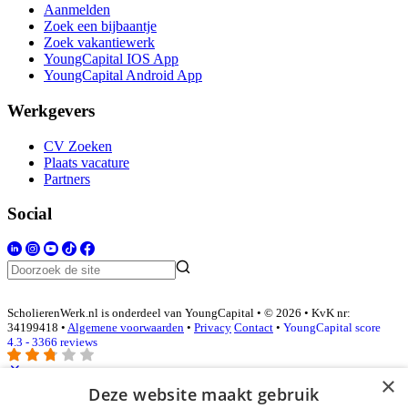
Aanmelden
Zoek een bijbaantje
Zoek vakantiewerk
YoungCapital IOS App
YoungCapital Android App
Werkgevers
CV Zoeken
Plaats vacature
Partners
Social
ScholierenWerk.nl is onderdeel van YoungCapital • © 2026 • KvK nr:
34199418 •
Algemene voorwaarden
•
Privacy
Contact
•
YoungCapital score
4.3 - 3366 reviews
×
Deze website maakt gebruik
Inloggen als bedrijf