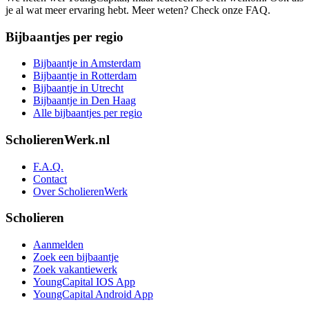
je al wat meer ervaring hebt. Meer weten? Check onze FAQ.
Bijbaantjes per regio
Bijbaantje in Amsterdam
Bijbaantje in Rotterdam
Bijbaantje in Utrecht
Bijbaantje in Den Haag
Alle bijbaantjes per regio
ScholierenWerk.nl
F.A.Q.
Contact
Over ScholierenWerk
Scholieren
Aanmelden
Zoek een bijbaantje
Zoek vakantiewerk
YoungCapital IOS App
YoungCapital Android App