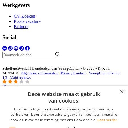
Werkgevers
CV Zoeken
Plaats vacature
Partners
Social
ScholierenWerk.nl is onderdeel van YoungCapital • © 2026 • KvK nr:
34199418 •
Algemene voorwaarden
•
Privacy
Contact
•
YoungCapital score
4.3 - 3366 reviews
×
Deze website maakt gebruik
Inloggen als bedrijf
van cookies.
Deze website gebruikt cookies om uw gebruikerservaring te
E-mail
*
verbeteren. Door onze website te gebruiken, stemt u in met alle
cookies in overeenstemming met ons Cookiebeleid.
Lees verder
Wachtwoord