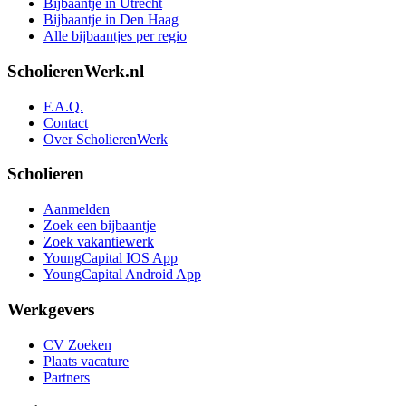
Bijbaantje in Utrecht
Bijbaantje in Den Haag
Alle bijbaantjes per regio
ScholierenWerk.nl
F.A.Q.
Contact
Over ScholierenWerk
Scholieren
Aanmelden
Zoek een bijbaantje
Zoek vakantiewerk
YoungCapital IOS App
YoungCapital Android App
Werkgevers
CV Zoeken
Plaats vacature
Partners