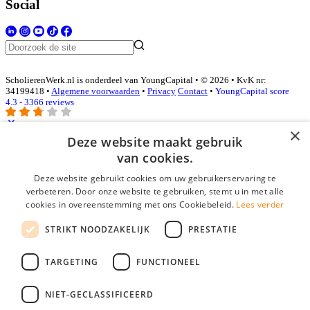
Social
ScholierenWerk.nl is onderdeel van YoungCapital • © 2026 • KvK nr:
34199418 •
Algemene voorwaarden
•
Privacy
Contact
•
YoungCapital score
4.3 - 3366 reviews
×
Deze website maakt gebruik
Inloggen als bedrijf
van cookies.
Deze website gebruikt cookies om uw gebruikerservaring te
E-mail
*
verbeteren. Door onze website te gebruiken, stemt u in met alle
cookies in overeenstemming met ons Cookiebeleid.
Lees verder
Wachtwoord
STRIKT NOODZAKELIJK
PRESTATIE
login gegevens onthouden
Wachtwoord vergeten?
login
TARGETING
FUNCTIONEEL
Bedrijf aanmelden
NIET-GECLASSIFICEERD