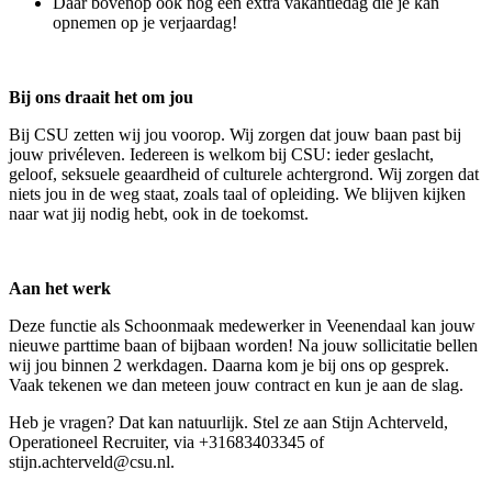
Daar bovenop ook nog een extra vakantiedag die je kan
opnemen op je verjaardag!
Bij ons draait het om jou
Bij CSU zetten wij jou voorop. Wij zorgen dat jouw baan past bij
jouw privéleven. Iedereen is welkom bij CSU: ieder geslacht,
geloof, seksuele geaardheid of culturele achtergrond. Wij zorgen dat
niets jou in de weg staat, zoals taal of opleiding. We blijven kijken
naar wat jij nodig hebt, ook in de toekomst.
Aan het werk
Deze functie als Schoonmaak medewerker in Veenendaal kan jouw
nieuwe parttime baan of bijbaan worden! Na jouw sollicitatie bellen
wij jou binnen 2 werkdagen. Daarna kom je bij ons op gesprek.
Vaak tekenen we dan meteen jouw contract en kun je aan de slag.
Heb je vragen? Dat kan natuurlijk. Stel ze aan Stijn Achterveld,
Operationeel Recruiter, via +31683403345 of
stijn.achterveld@csu.nl.