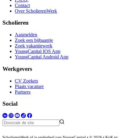
Contact
Over ScholierenWerk
Scholieren
Aanmelden
Zoek een bijbaantje
Zoek vakantiewerk
YoungCapital IOS App
YoungCapital Android App
Werkgevers
CV Zoeken
Plaats vacature
Partners
Social
ScholierenWerk.nl is onderdeel van YoungCapital • © 2026 • KvK nr: