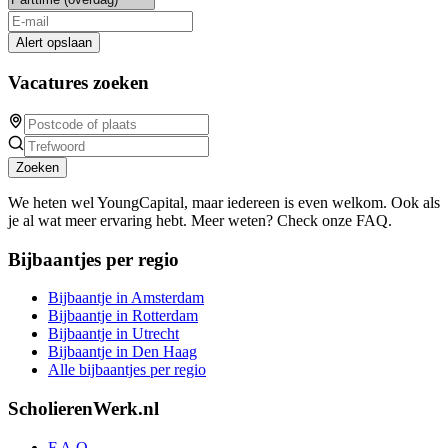
Alert opslaan
Vacatures zoeken
Zoeken
We heten wel YoungCapital, maar iedereen is even welkom. Ook als
je al wat meer ervaring hebt. Meer weten? Check onze FAQ.
Bijbaantjes per regio
Bijbaantje in Amsterdam
Bijbaantje in Rotterdam
Bijbaantje in Utrecht
Bijbaantje in Den Haag
Alle bijbaantjes per regio
ScholierenWerk.nl
F.A.Q.