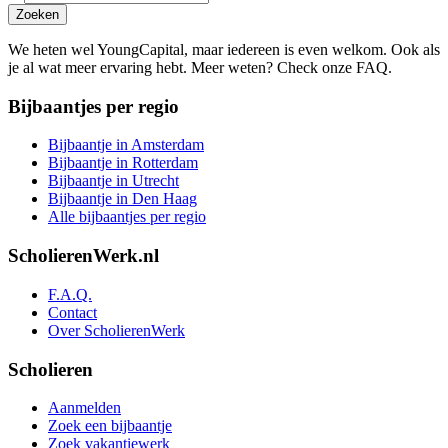
Zoeken
We heten wel YoungCapital, maar iedereen is even welkom. Ook als
je al wat meer ervaring hebt. Meer weten? Check onze FAQ.
Bijbaantjes per regio
Bijbaantje in Amsterdam
Bijbaantje in Rotterdam
Bijbaantje in Utrecht
Bijbaantje in Den Haag
Alle bijbaantjes per regio
ScholierenWerk.nl
F.A.Q.
Contact
Over ScholierenWerk
Scholieren
Aanmelden
Zoek een bijbaantje
Zoek vakantiewerk