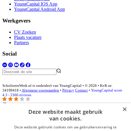
YoungCapital IOS App
YoungCapital Android App
Werkgevers
CV Zoeken
Plaats vacature
Partners
Social
ScholierenWerk.nl is onderdeel van YoungCapital • © 2026 • KvK nr:
34199418 •
Algemene voorwaarden
•
Privacy
Contact
•
YoungCapital score
4.3 - 3366 reviews
×
Deze website maakt gebruik
Inloggen als bedrijf
van cookies.
Deze website gebruikt cookies om uw gebruikerservaring te
E-mail
*