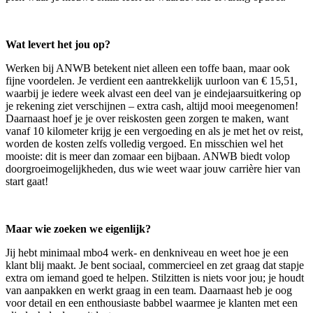
Wat levert het jou op?
Werken bij ANWB betekent niet alleen een toffe baan, maar ook
fijne voordelen. Je verdient een aantrekkelijk uurloon van € 15,51,
waarbij je iedere week alvast een deel van je eindejaarsuitkering op
je rekening ziet verschijnen – extra cash, altijd mooi meegenomen!
Daarnaast hoef je je over reiskosten geen zorgen te maken, want
vanaf 10 kilometer krijg je een vergoeding en als je met het ov reist,
worden de kosten zelfs volledig vergoed. En misschien wel het
mooiste: dit is meer dan zomaar een bijbaan. ANWB biedt volop
doorgroeimogelijkheden, dus wie weet waar jouw carrière hier van
start gaat!
Maar wie zoeken we eigenlijk?
Jij hebt minimaal mbo4 werk- en denkniveau en weet hoe je een
klant blij maakt. Je bent sociaal, commercieel en zet graag dat stapje
extra om iemand goed te helpen. Stilzitten is niets voor jou; je houdt
van aanpakken en werkt graag in een team. Daarnaast heb je oog
voor detail en een enthousiaste babbel waarmee je klanten met een