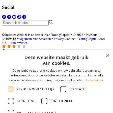
Social
ScholierenWerk.nl is onderdeel van YoungCapital • © 2026 • KvK nr:
34199418 •
Algemene voorwaarden
•
Privacy
Contact
•
YoungCapital score
4.3 - 3366 reviews
×
Deze website maakt gebruik
Inloggen als bedrijf
van cookies.
Deze website gebruikt cookies om uw gebruikerservaring te
E-mail
*
verbeteren. Door onze website te gebruiken, stemt u in met alle
cookies in overeenstemming met ons Cookiebeleid.
Lees verder
Wachtwoord
STRIKT NOODZAKELIJK
PRESTATIE
login gegevens onthouden
Wachtwoord vergeten?
login
TARGETING
FUNCTIONEEL
Bedrijf aanmelden
NIET-GECLASSIFICEERD