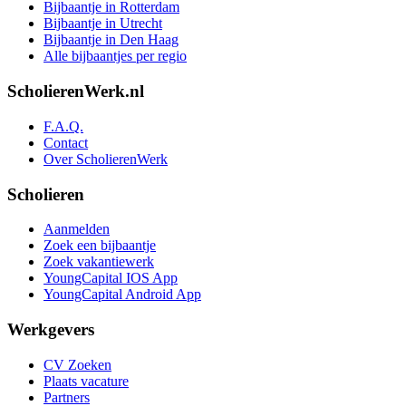
Bijbaantje in Rotterdam
Bijbaantje in Utrecht
Bijbaantje in Den Haag
Alle bijbaantjes per regio
ScholierenWerk.nl
F.A.Q.
Contact
Over ScholierenWerk
Scholieren
Aanmelden
Zoek een bijbaantje
Zoek vakantiewerk
YoungCapital IOS App
YoungCapital Android App
Werkgevers
CV Zoeken
Plaats vacature
Partners