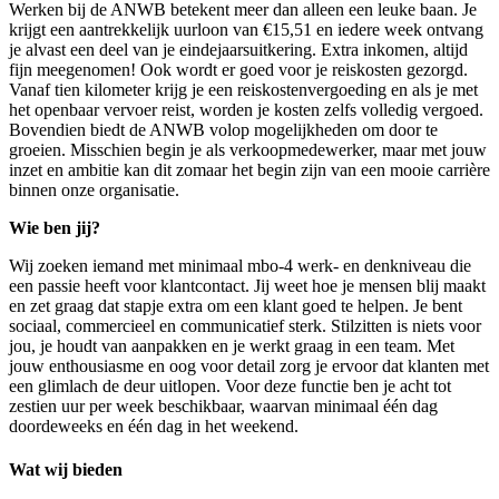
Werken bij de ANWB betekent meer dan alleen een leuke baan. Je
krijgt een aantrekkelijk uurloon van €15,51 en iedere week ontvang
je alvast een deel van je eindejaarsuitkering. Extra inkomen, altijd
fijn meegenomen! Ook wordt er goed voor je reiskosten gezorgd.
Vanaf tien kilometer krijg je een reiskostenvergoeding en als je met
het openbaar vervoer reist, worden je kosten zelfs volledig vergoed.
Bovendien biedt de ANWB volop mogelijkheden om door te
groeien. Misschien begin je als verkoopmedewerker, maar met jouw
inzet en ambitie kan dit zomaar het begin zijn van een mooie carrière
binnen onze organisatie.
Wie ben jij?
Wij zoeken iemand met minimaal mbo-4 werk- en denkniveau die
een passie heeft voor klantcontact. Jij weet hoe je mensen blij maakt
en zet graag dat stapje extra om een klant goed te helpen. Je bent
sociaal, commercieel en communicatief sterk. Stilzitten is niets voor
jou, je houdt van aanpakken en je werkt graag in een team. Met
jouw enthousiasme en oog voor detail zorg je ervoor dat klanten met
een glimlach de deur uitlopen. Voor deze functie ben je acht tot
zestien uur per week beschikbaar, waarvan minimaal één dag
doordeweeks en één dag in het weekend.
Wat wij bieden