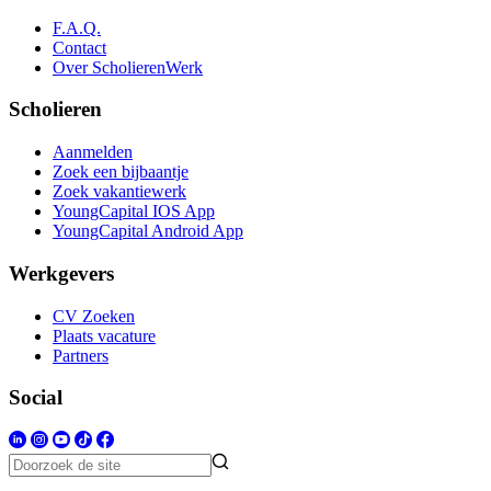
F.A.Q.
Contact
Over ScholierenWerk
Scholieren
Aanmelden
Zoek een bijbaantje
Zoek vakantiewerk
YoungCapital IOS App
YoungCapital Android App
Werkgevers
CV Zoeken
Plaats vacature
Partners
Social