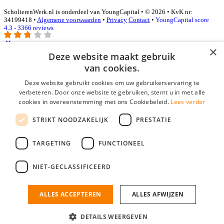
ScholierenWerk.nl is onderdeel van YoungCapital • © 2026 • KvK nr:
34199418 •
Algemene voorwaarden
•
Privacy
Contact
•
YoungCapital score
4.3 - 3366 reviews
×
Deze website maakt gebruik
Inloggen als bedrijf
van cookies.
Deze website gebruikt cookies om uw gebruikerservaring te
E-mail
*
verbeteren. Door onze website te gebruiken, stemt u in met alle
cookies in overeenstemming met ons Cookiebeleid.
Lees verder
Wachtwoord
STRIKT NOODZAKELIJK
PRESTATIE
login gegevens onthouden
Wachtwoord vergeten?
login
TARGETING
FUNCTIONEEL
Bedrijf aanmelden
NIET-GECLASSIFICEERD
Na het aanmelden kun je meteen je vacature plaatsen en heb je je
nieuwe collega/werknemer zo gevonden!
ALLES ACCEPTEREN
ALLES AFWIJZEN
Heb je nog geen gratis bedrijfsprofiel?
DETAILS WEERGEVEN