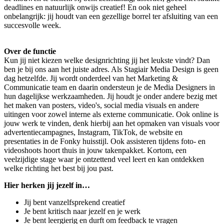
deadlines en natuurlijk onwijs creatief! En ook niet geheel
onbelangrijk: jij houdt van een gezellige borrel ter afsluiting van een
succesvolle week.
Over de functie
Kun jij niet kiezen welke designrichting jij het leukste vindt? Dan
ben je bij ons aan het juiste adres. Als Stagiair Media Design is geen
dag hetzelfde. Jij wordt onderdeel van het Marketing &
Communicatie team en daarin ondersteun je de Media Designers in
hun dagelijkse werkzaamheden. Jij houdt je onder andere bezig met
het maken van posters, video's, social media visuals en andere
uitingen voor zowel interne als externe communicatie. Ook online is
jouw werk te vinden, denk hierbij aan het opmaken van visuals voor
advertentiecampagnes, Instagram, TikTok, de website en
presentaties in de Fonky huisstijl. Ook assisteren tijdens foto- en
videoshoots hoort thuis in jouw takenpakket. Kortom, een
veelzijdige stage waar je ontzettend veel leert en kan ontdekken
welke richting het best bij jou past.
Hier herken jij jezelf in…
Jij bent vanzelfsprekend creatief
Je bent kritisch naar jezelf en je werk
Je bent leergierig en durft om feedback te vragen