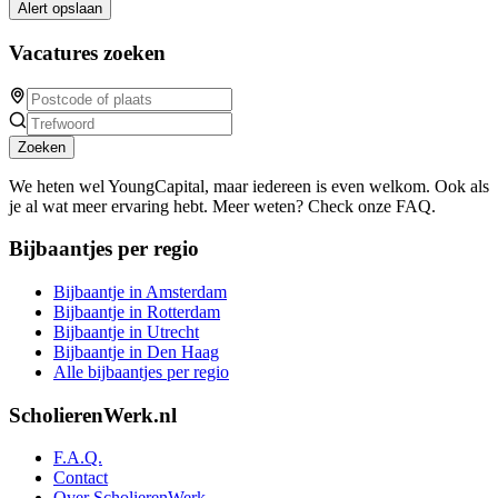
Alert opslaan
Vacatures zoeken
Zoeken
We heten wel YoungCapital, maar iedereen is even welkom. Ook als
je al wat meer ervaring hebt. Meer weten? Check onze FAQ.
Bijbaantjes per regio
Bijbaantje in Amsterdam
Bijbaantje in Rotterdam
Bijbaantje in Utrecht
Bijbaantje in Den Haag
Alle bijbaantjes per regio
ScholierenWerk.nl
F.A.Q.
Contact
Over ScholierenWerk