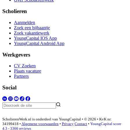
Scholieren
Aanmelden
Zoek een bijbaantje
Zoek vakantiewerk
YoungCapital IOS App
YoungCapital Android App
Werkgevers
CV Zoeken
Plaats vacature
Partners
Social
ScholierenWerk.nl is onderdeel van YoungCapital • © 2026 • KvK nr:
34199418 •
Algemene voorwaarden
•
Privacy
Contact
•
YoungCapital score
4.3 - 3366 reviews