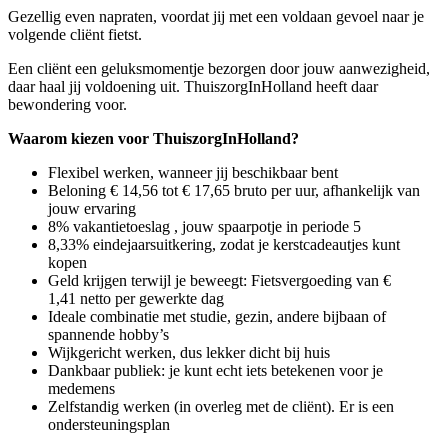
Gezellig even napraten, voordat jij met een voldaan gevoel naar je
volgende cliënt fietst.
Een cliënt een geluksmomentje bezorgen door jouw aanwezigheid,
daar haal jij voldoening uit. ThuiszorgInHolland heeft daar
bewondering voor.
Waarom kiezen voor ThuiszorgInHolland?
Flexibel werken, wanneer jij beschikbaar bent
Beloning € 14,56 tot € 17,65 bruto per uur, afhankelijk van
jouw ervaring
8% vakantietoeslag , jouw spaarpotje in periode 5
8,33% eindejaarsuitkering, zodat je kerstcadeautjes kunt
kopen
Geld krijgen terwijl je beweegt: Fietsvergoeding van €
1,41 netto per gewerkte dag
Ideale combinatie met studie, gezin, andere bijbaan of
spannende hobby’s
Wijkgericht werken, dus lekker dicht bij huis
Dankbaar publiek: je kunt echt iets betekenen voor je
medemens
Zelfstandig werken (in overleg met de cliënt). Er is een
ondersteuningsplan