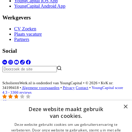
YoungCapital IOS App
YoungCapital Android App
Werkgevers
CV Zoeken
Plaats vacature
Partners
Social
ScholierenWerk.nl is onderdeel van YoungCapital • © 2026 • KvK nr:
34199418 •
Algemene voorwaarden
•
Privacy
Contact
•
YoungCapital score
4.3 - 3366 reviews
×
Deze website maakt gebruik
Inloggen als bedrijf
van cookies.
Deze website gebruikt cookies om uw gebruikerservaring te
E-mail
*
verbeteren. Door onze website te gebruiken, stemt u in met alle