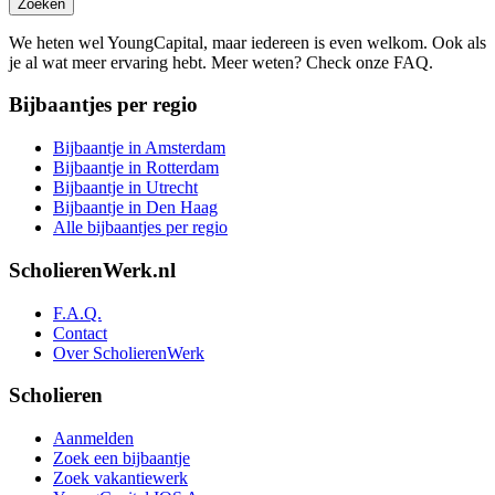
Zoeken
We heten wel YoungCapital, maar iedereen is even welkom. Ook als
je al wat meer ervaring hebt. Meer weten? Check onze FAQ.
Bijbaantjes per regio
Bijbaantje in Amsterdam
Bijbaantje in Rotterdam
Bijbaantje in Utrecht
Bijbaantje in Den Haag
Alle bijbaantjes per regio
ScholierenWerk.nl
F.A.Q.
Contact
Over ScholierenWerk
Scholieren
Aanmelden
Zoek een bijbaantje
Zoek vakantiewerk