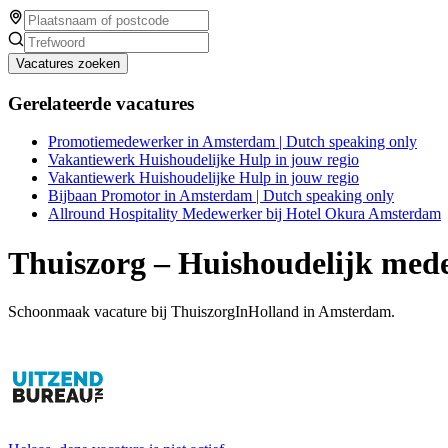
Vacatures zoeken
Gerelateerde vacatures
Promotiemedewerker in Amsterdam | Dutch speaking only
Vakantiewerk Huishoudelijke Hulp in jouw regio
Vakantiewerk Huishoudelijke Hulp in jouw regio
Bijbaan Promotor in Amsterdam | Dutch speaking only
Allround Hospitality Medewerker bij Hotel Okura Amsterdam
Thuiszorg – Huishoudelijk med
Schoonmaak vacature bij ThuiszorgInHolland in Amsterdam.