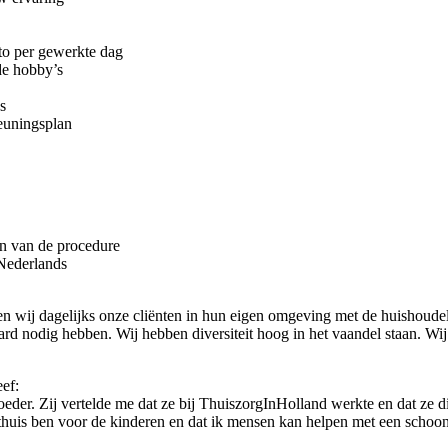
tto per gewerkte dag
de hobby’s
s
teuningsplan
n van de procedure
 Nederlands
n wij dagelijks onze cliënten in hun eigen omgeving met de huishoudel
 nodig hebben. Wij hebben diversiteit hoog in het vaandel staan. Wij m
ef:
eder. Zij vertelde me dat ze bij ThuiszorgInHolland werkte en dat ze d
er thuis ben voor de kinderen en dat ik mensen kan helpen met een schoo