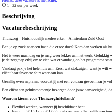
Helaas, deze vacature is niet actief.
1 - 32 uur per week
Beschrijving
Vacaturebeschrijving
Thuiszorg – Huishoudelijk medewerker – Amsterdam Zuid Oost
Ben je op zoek naar een baan die er toe doet? Kom dan werken als 
Het is weer maandag en je mag weer lekker aan het werk. Gelukkig werk
je de zorgmap erbij om te zien wat er vandaag op het programma staat
Vandaag pak je het hele huis aan. Eerst wat stofzuigen, want je wilt 
cliënt haar favoriete shirt weer aan kan.
Gezellig even napraten, voordat jij met een voldaan gevoel naar je volg
Een cliënt een geluksmomentje bezorgen door jouw aanwezigheid, daar
Waarom kiezen voor ThuiszorgInHolland?
Flexibel werken, wanneer jij beschikbaar bent
Beloning € 15,18 tot € 17,65 bruto per uur, afhankelijk van jo