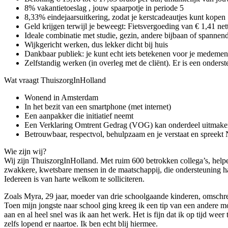
8% vakantietoeslag , jouw spaarpotje in periode 5
8,33% eindejaarsuitkering, zodat je kerstcadeautjes kunt kopen
Geld krijgen terwijl je beweegt: Fietsvergoeding van € 1,41 ne
Ideale combinatie met studie, gezin, andere bijbaan of spannen
Wijkgericht werken, dus lekker dicht bij huis
Dankbaar publiek: je kunt echt iets betekenen voor je medemen
Zelfstandig werken (in overleg met de cliënt). Er is een onders
Wat vraagt ThuiszorgInHolland
Wonend in Amsterdam
In het bezit van een smartphone (met internet)
Een aanpakker die initiatief neemt
Een Verklaring Omtrent Gedrag (VOG) kan onderdeel uitmake
Betrouwbaar, respectvol, behulpzaam en je verstaat en spreekt
Wie zijn wij?
Wij zijn ThuiszorgInHolland. Met ruim 600 betrokken collega’s, helpe
zwakkere, kwetsbare mensen in de maatschappij, die ondersteuning hard
Iedereen is van harte welkom te solliciteren.
Zoals Myra, 29 jaar, moeder van drie schoolgaande kinderen, omschre
Toen mijn jongste naar school ging kreeg ik een tip van een andere mo
aan en al heel snel was ik aan het werk. Het is fijn dat ik op tijd we
zelfs lopend er naartoe. Ik ben echt blij hiermee.