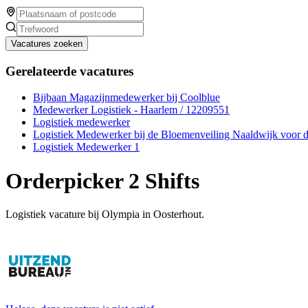
Vacatures zoeken
Gerelateerde vacatures
Bijbaan Magazijnmedewerker bij Coolblue
Medewerker Logistiek - Haarlem / 12209551
Logistiek medewerker
Logistiek Medewerker bij de Bloemenveiling Naaldwijk voor 
Logistiek Medewerker 1
Orderpicker 2 Shifts
Logistiek vacature bij Olympia in Oosterhout.