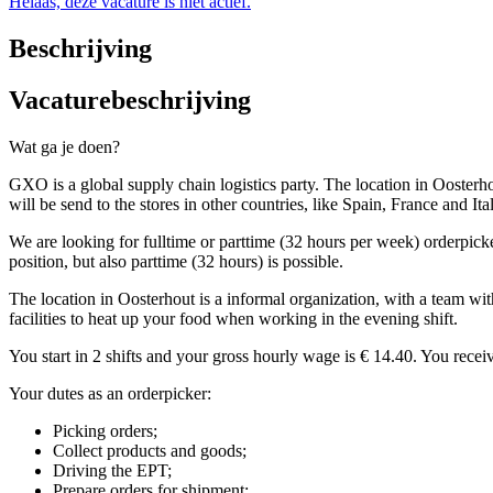
Helaas, deze vacature is niet actief.
Beschrijving
Vacaturebeschrijving
Wat ga je doen?
GXO is a global supply chain logistics party. The location in Ooster
will be send to the stores in other countries, like Spain, France and Ita
We are looking for fulltime or parttime (32 hours per week) orderpic
position, but also parttime (32 hours) is possible.
The location in Oosterhout is a informal organization, with a team wit
facilities to heat up your food when working in the evening shift.
You start in 2 shifts and your gross hourly wage is € 14.40. You rece
Your dutes as an orderpicker:
Picking orders;
Collect products and goods;
Driving the EPT;
Prepare orders for shipment;