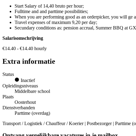
Start Salary of 14,40 bruto per hour;
Fulltime and and parttime possibilities;
When you are performing good as an orderpicker, you will ge a 
Travel expenses of maximum 9,20 per day;
Secundary conditions as: pension accrual, Summer BBQ at GXO
Salarisomschrijving
€14.40 - €14.40 hourly
Extra informatie
Status
Inactief
Opleidingsniveaus
Middelbare school
Plaats
Oosterhout
Dienstverbanden
Parttime (overdag)
Transport / Logistiek / Chauffeur / Koerier | Postbezorger | Parttime 
Ontvang vergelijkbare vacatures in je mailbox