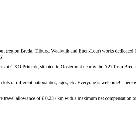
hout (region Breda, Tilburg, Waalwijk and Etten-Leur) works dedicated
ly.
kers at GXO Primark, situated in Oosterhout nearby the A27 from Breda 
h lots of different nationalities, ages, etc. Everyone is welcome! Ther
ive travel allowance of € 0.23 / km with a maximum net compensation of