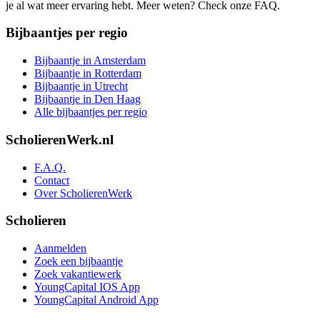
je al wat meer ervaring hebt. Meer weten? Check onze FAQ.
Bijbaantjes per regio
Bijbaantje in Amsterdam
Bijbaantje in Rotterdam
Bijbaantje in Utrecht
Bijbaantje in Den Haag
Alle bijbaantjes per regio
ScholierenWerk.nl
F.A.Q.
Contact
Over ScholierenWerk
Scholieren
Aanmelden
Zoek een bijbaantje
Zoek vakantiewerk
YoungCapital IOS App
YoungCapital Android App