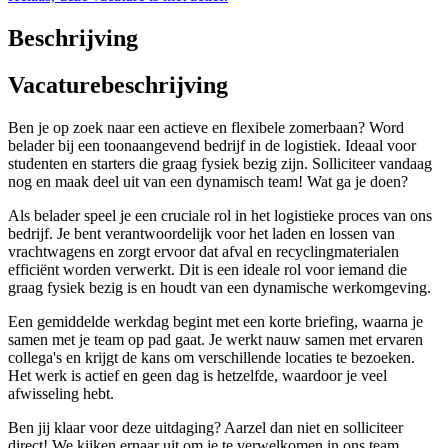
Beschrijving
Vacaturebeschrijving
Ben je op zoek naar een actieve en flexibele zomerbaan? Word
belader bij een toonaangevend bedrijf in de logistiek. Ideaal voor
studenten en starters die graag fysiek bezig zijn. Solliciteer vandaag
nog en maak deel uit van een dynamisch team! Wat ga je doen?
Als belader speel je een cruciale rol in het logistieke proces van ons
bedrijf. Je bent verantwoordelijk voor het laden en lossen van
vrachtwagens en zorgt ervoor dat afval en recyclingmaterialen
efficiënt worden verwerkt. Dit is een ideale rol voor iemand die
graag fysiek bezig is en houdt van een dynamische werkomgeving.
Een gemiddelde werkdag begint met een korte briefing, waarna je
samen met je team op pad gaat. Je werkt nauw samen met ervaren
collega's en krijgt de kans om verschillende locaties te bezoeken.
Het werk is actief en geen dag is hetzelfde, waardoor je veel
afwisseling hebt.
Ben jij klaar voor deze uitdaging? Aarzel dan niet en solliciteer
direct! We kijken ernaar uit om je te verwelkomen in ons team.