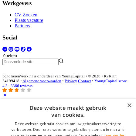
Werkgevers
CV Zoeken
Plaats vacature
Partners
Social
Zoeken
ScholierenWerk.nl is onderdeel van YoungCapital • © 2026 • KvK nr:
34199418 •
Algemene voorwaarden
•
Privacy
Contact
•
YoungCapital score
4.3 - 3366 reviews
×
Deze website maakt gebruik
Inloggen als bedrijf
van cookies.
E-mail
*
Deze website gebruikt cookies om uw gebruikerservaring te
verbeteren. Door onze website te gebruiken, stemt u in met alle
cookies in overeenstemming met ons Cookiebeleid.
Lees verder
Wachtwoord