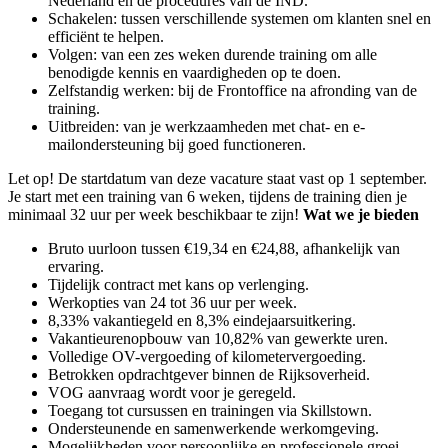
Nederland en de procedures van de IND.
Schakelen: tussen verschillende systemen om klanten snel en
efficiënt te helpen.
Volgen: van een zes weken durende training om alle
benodigde kennis en vaardigheden op te doen.
Zelfstandig werken: bij de Frontoffice na afronding van de
training.
Uitbreiden: van je werkzaamheden met chat- en e-
mailondersteuning bij goed functioneren.
Let op! De startdatum van deze vacature staat vast op 1 september.
Je start met een training van 6 weken, tijdens de training dien je
minimaal 32 uur per week beschikbaar te zijn!
Wat we je bieden
Bruto uurloon tussen €19,34 en €24,88, afhankelijk van
ervaring.
Tijdelijk contract met kans op verlenging.
Werkopties van 24 tot 36 uur per week.
8,33% vakantiegeld en 8,3% eindejaarsuitkering.
Vakantieurenopbouw van 10,82% van gewerkte uren.
Volledige OV-vergoeding of kilometervergoeding.
Betrokken opdrachtgever binnen de Rijksoverheid.
VOG aanvraag wordt voor je geregeld.
Toegang tot cursussen en trainingen via Skillstown.
Ondersteunende en samenwerkende werkomgeving.
Mogelijkheden voor persoonlijke en professionele groei.