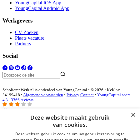
YoungCapital IOS App
YoungCapital Android App
Werkgevers
CV Zoeken
Plaats vacature
Partners
Social
ScholierenWerk.nl is onderdeel van YoungCapital • © 2026 • KvK nr:
34199418 •
Algemene voorwaarden
•
Privacy
Contact
•
YoungCapital score
4.3 - 3366 reviews
×
Deze website maakt gebruik
Inloggen als bedrijf
van cookies.
Deze website gebruikt cookies om uw gebruikerservaring te
E-mail
*
verbeteren. Door onze website te gebruiken, stemt u in met alle