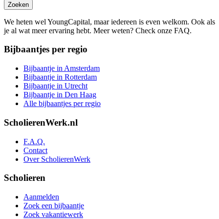
Zoeken
We heten wel YoungCapital, maar iedereen is even welkom. Ook als
je al wat meer ervaring hebt. Meer weten? Check onze FAQ.
Bijbaantjes per regio
Bijbaantje in Amsterdam
Bijbaantje in Rotterdam
Bijbaantje in Utrecht
Bijbaantje in Den Haag
Alle bijbaantjes per regio
ScholierenWerk.nl
F.A.Q.
Contact
Over ScholierenWerk
Scholieren
Aanmelden
Zoek een bijbaantje
Zoek vakantiewerk