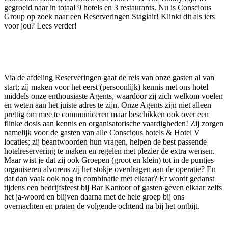
gegroeid naar in totaal 9 hotels en 3 restaurants. Nu is Conscious
Group op zoek naar een Reserveringen Stagiair! Klinkt dit als iets
voor jou? Lees verder!
Via de afdeling Reserveringen gaat de reis van onze gasten al van
start; zij maken voor het eerst (persoonlijk) kennis met ons hotel
middels onze enthousiaste Agents, waardoor zij zich welkom voelen
en weten aan het juiste adres te zijn. Onze Agents zijn niet alleen
prettig om mee te communiceren maar beschikken ook over een
flinke dosis aan kennis en organisatorische vaardigheden! Zij zorgen
namelijk voor de gasten van alle Conscious hotels & Hotel V
locaties; zij beantwoorden hun vragen, helpen de best passende
hotelreservering te maken en regelen met plezier de extra wensen.
Maar wist je dat zij ook Groepen (groot en klein) tot in de puntjes
organiseren alvorens zij het stokje overdragen aan de operatie? En
dat dan vaak ook nog in combinatie met elkaar? Er wordt gedanst
tijdens een bedrijfsfeest bij Bar Kantoor of gasten geven elkaar zelfs
het ja-woord en blijven daarna met de hele groep bij ons
overnachten en praten de volgende ochtend na bij het ontbijt.