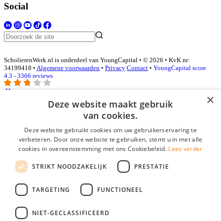
Social
ScholierenWerk.nl is onderdeel van YoungCapital • © 2026 • KvK nr:
34199418 •
Algemene voorwaarden
•
Privacy
Contact
•
YoungCapital score
4.3 - 3366 reviews
×
Deze website maakt gebruik
Inloggen als bedrijf
van cookies.
Deze website gebruikt cookies om uw gebruikerservaring te
E-mail
*
verbeteren. Door onze website te gebruiken, stemt u in met alle
cookies in overeenstemming met ons Cookiebeleid.
Lees verder
Wachtwoord
STRIKT NOODZAKELIJK
PRESTATIE
login gegevens onthouden
Wachtwoord vergeten?
login
TARGETING
FUNCTIONEEL
Bedrijf aanmelden
NIET-GECLASSIFICEERD