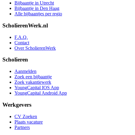
Bijbaantje in Utrecht
Bijbaantje in Den Haag
Alle bijbaantjes per regio
ScholierenWerk.nl
F.A.Q.
Contact
Over ScholierenWerk
Scholieren
Aanmelden
Zoek een bijbaantje
Zoek vakantiewerk
YoungCapital IOS App
YoungCapital Android App
Werkgevers
CV Zoeken
Plaats vacature
Partners