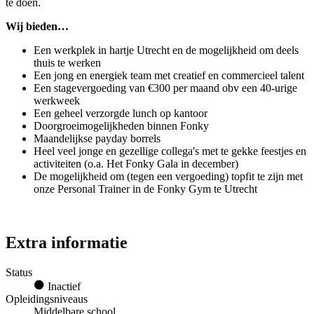
te doen.
Wij bieden…
Een werkplek in hartje Utrecht en de mogelijkheid om deels
thuis te werken
Een jong en energiek team met creatief en commercieel talent
Een stagevergoeding van €300 per maand obv een 40-urige
werkweek
Een geheel verzorgde lunch op kantoor
Doorgroeimogelijkheden binnen Fonky
Maandelijkse payday borrels
Heel veel jonge en gezellige collega's met te gekke feestjes en
activiteiten (o.a. Het Fonky Gala in december)
De mogelijkheid om (tegen een vergoeding) topfit te zijn met
onze Personal Trainer in de Fonky Gym te Utrecht
Extra informatie
Status
Inactief
Opleidingsniveaus
Middelbare school