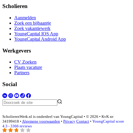
Scholieren
Aanmelden
Zoek een bijbaantje
Zoek vakantiewerk
YoungCapital IOS App
YoungCapital Android App
Werkgevers
CV Zoeken
Plaats vacature
Partners
Social
ScholierenWerk.nl is onderdeel van YoungCapital • © 2026 • KvK nr:
34199418 •
Algemene voorwaarden
•
Privacy
Contact
•
YoungCapital score
4.3 - 3366 reviews