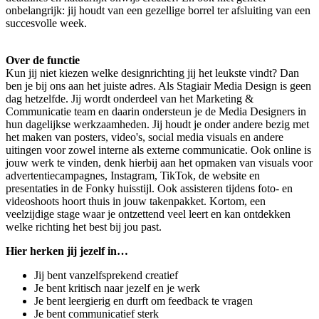
onbelangrijk: jij houdt van een gezellige borrel ter afsluiting van een
succesvolle week.
Over de functie
Kun jij niet kiezen welke designrichting jij het leukste vindt? Dan
ben je bij ons aan het juiste adres. Als Stagiair Media Design is geen
dag hetzelfde. Jij wordt onderdeel van het Marketing &
Communicatie team en daarin ondersteun je de Media Designers in
hun dagelijkse werkzaamheden. Jij houdt je onder andere bezig met
het maken van posters, video's, social media visuals en andere
uitingen voor zowel interne als externe communicatie. Ook online is
jouw werk te vinden, denk hierbij aan het opmaken van visuals voor
advertentiecampagnes, Instagram, TikTok, de website en
presentaties in de Fonky huisstijl. Ook assisteren tijdens foto- en
videoshoots hoort thuis in jouw takenpakket. Kortom, een
veelzijdige stage waar je ontzettend veel leert en kan ontdekken
welke richting het best bij jou past.
Hier herken jij jezelf in…
Jij bent vanzelfsprekend creatief
Je bent kritisch naar jezelf en je werk
Je bent leergierig en durft om feedback te vragen
Je bent communicatief sterk