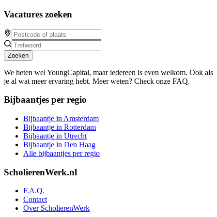
Vacatures zoeken
Zoeken
We heten wel YoungCapital, maar iedereen is even welkom. Ook als
je al wat meer ervaring hebt. Meer weten? Check onze FAQ.
Bijbaantjes per regio
Bijbaantje in Amsterdam
Bijbaantje in Rotterdam
Bijbaantje in Utrecht
Bijbaantje in Den Haag
Alle bijbaantjes per regio
ScholierenWerk.nl
F.A.Q.
Contact
Over ScholierenWerk