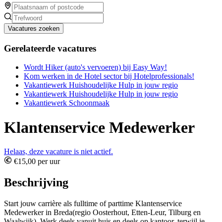
Vacatures zoeken
Gerelateerde vacatures
Wordt Hiker (auto's vervoeren) bij Easy Way!
Kom werken in de Hotel sector bij Hotelprofessionals!
Vakantiewerk Huishoudelijke Hulp in jouw regio
Vakantiewerk Huishoudelijke Hulp in jouw regio
Vakantiewerk Schoonmaak
Klantenservice Medewerker
Helaas, deze vacature is niet actief.
€15,00 per uur
Beschrijving
Start jouw carrière als fulltime of parttime Klantenservice
Medewerker in Breda(regio Oosterhout, Etten-Leur, Tilburg en
Waalwijk). Werk deels vanuit huis en deels op kantoor, terwijl je