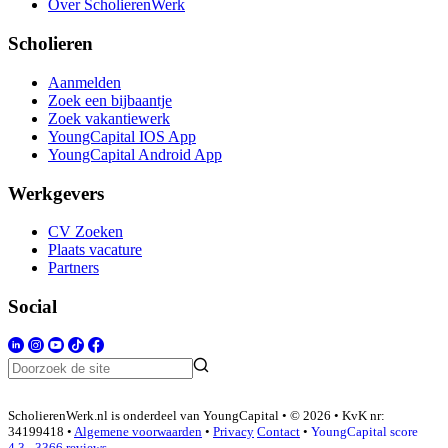
Over ScholierenWerk
Scholieren
Aanmelden
Zoek een bijbaantje
Zoek vakantiewerk
YoungCapital IOS App
YoungCapital Android App
Werkgevers
CV Zoeken
Plaats vacature
Partners
Social
ScholierenWerk.nl is onderdeel van YoungCapital • © 2026 • KvK nr:
34199418 •
Algemene voorwaarden
•
Privacy
Contact
•
YoungCapital score
4.3 - 3366 reviews