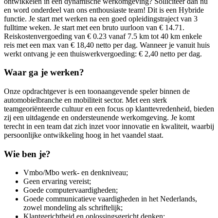
ontwikkelen in een dynamische werkomgeving? Solliciteer dan nu
en word onderdeel van ons enthousiaste team! Dit is een Hybride
functie. Je start met werken na een goed opleidingstraject van 3
fulltime weken. Je start met een bruto uurloon van € 14.71.
Reiskostenvergoeding van € 0.23 vanaf 7.5 km tot 40 km enkele
reis met een max van € 18,40 netto per dag. Wanneer je vanuit huis
werkt ontvang je een thuiswerkvergoeding: € 2,40 netto per dag.
Waar ga je werken?
Onze opdrachtgever is een toonaangevende speler binnen de
automobielbranche en mobiliteit sector. Met een sterk
teamgeoriënteerde cultuur en een focus op klanttevredenheid, bieden
zij een uitdagende en ondersteunende werkomgeving. Je komt
terecht in een team dat zich inzet voor innovatie en kwaliteit, waarbij
persoonlijke ontwikkeling hoog in het vaandel staat.
Wie ben je?
Vmbo/Mbo werk- en denkniveau;
Geen ervaring vereist;
Goede computervaardigheden;
Goede communicatieve vaardigheden in het Nederlands,
zowel mondeling als schriftelijk;
Klantgerichtheid en oplossingsgericht denken;