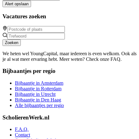
Alert opslaan
Vacatures zoeken
Zoeken
We heten wel YoungCapital, maar iedereen is even welkom. Ook als
je al wat meer ervaring hebt. Meer weten? Check onze FAQ.
Bijbaantjes per regio
Bijbaantje in Amsterdam
Bijbaantje in Rotterdam
Bijbaantje in Utrecht
Bijbaantje in Den Haag
Alle bijbaantjes per regio
ScholierenWerk.nl
F.A.Q.
Contact