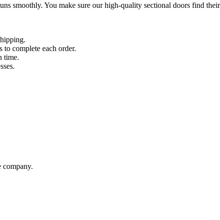
runs smoothly. You make sure our high-quality sectional doors find their
shipping.
 to complete each order.
n time.
sses.
ve company.