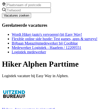
Vacatures zoeken
Gerelateerde vacatures
Wordt Hiker (auto's vervoeren) bij Easy Way!
Flexible online side hustle: Test games, apps & surveys!
Bijbaan Magazijnmedewerker bij Coolblue
Medewerker Logistiek - Haarlem / 12209551
Logistiek medewerker
Hiker Alphen Parttime
Logistiek vacature bij Easy Way in Alphen.