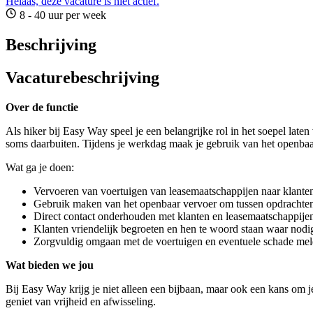
Helaas, deze vacature is niet actief.
8 - 40 uur per week
Beschrijving
Vacaturebeschrijving
Over de functie
Als hiker bij Easy Way speel je een belangrijke rol in het soepel late
soms daarbuiten. Tijdens je werkdag maak je gebruik van het openbaar 
Wat ga je doen:
Vervoeren van voertuigen van leasemaatschappijen naar klante
Gebruik maken van het openbaar vervoer om tussen opdrachten 
Direct contact onderhouden met klanten en leasemaatschappijen
Klanten vriendelijk begroeten en hen te woord staan waar nodi
Zorgvuldig omgaan met de voertuigen en eventuele schade mel
Wat bieden we jou
Bij Easy Way krijg je niet alleen een bijbaan, maar ook een kans om j
geniet van vrijheid en afwisseling.