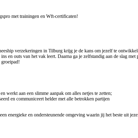
gspro met trainingen en Wft-certificaten!
ineeship verzekeringen in Tilburg krijg je de kans om jezelf te ontwikke
le ins en outs van het vak leert. Daarna ga je zelfstandig aan de slag m
w groeipad!
n en werkt aan een slimme aanpak om alles netjes te zetten;
iseerd en communiceert helder met alle betrokken partijen
 een energieke en ondersteunende omgeving waarin jij het beste uit jeze