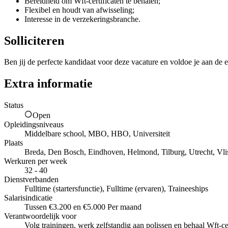
Bereidheid om Wft-certificaten te behalen;
Flexibel en houdt van afwisseling;
Interesse in de verzekeringsbranche.
Solliciteren
Ben jij de perfecte kandidaat voor deze vacature en voldoe je aan de e
Extra informatie
Status
Open
Opleidingsniveaus
Middelbare school, MBO, HBO, Universiteit
Plaats
Breda, Den Bosch, Eindhoven, Helmond, Tilburg, Utrecht, Vli
Werkuren per week
32 - 40
Dienstverbanden
Fulltime (startersfunctie), Fulltime (ervaren), Traineeships
Salarisindicatie
Tussen €3.200 en €5.000 Per maand
Verantwoordelijk voor
Volg trainingen, werk zelfstandig aan polissen en behaal Wft-cer