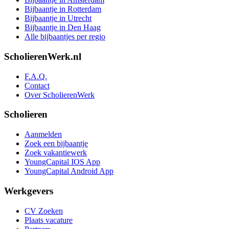
Bijbaantje in Rotterdam
Bijbaantje in Utrecht
Bijbaantje in Den Haag
Alle bijbaantjes per regio
ScholierenWerk.nl
F.A.Q.
Contact
Over ScholierenWerk
Scholieren
Aanmelden
Zoek een bijbaantje
Zoek vakantiewerk
YoungCapital IOS App
YoungCapital Android App
Werkgevers
CV Zoeken
Plaats vacature