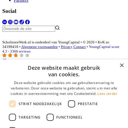
Partners
Social
ScholierenWerk.nl is onderdeel van YoungCapital • © 2026 • KvK nr:
34199418 •
Algemene voorwaarden
•
Privacy
Contact
•
YoungCapital score
4.3 - 3366 reviews
×
Deze website maakt gebruik
Inloggen als bedrijf
van cookies.
Deze website gebruikt cookies om uw gebruikerservaring te
E-mail
*
verbeteren. Door onze website te gebruiken, stemt u in met alle
cookies in overeenstemming met ons Cookiebeleid.
Lees verder
Wachtwoord
STRIKT NOODZAKELIJK
PRESTATIE
login gegevens onthouden
Wachtwoord vergeten?
login
TARGETING
FUNCTIONEEL
Bedrijf aanmelden