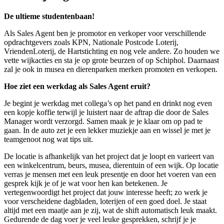
De ultieme studentenbaan!
Als Sales Agent ben je promotor en verkoper voor verschillende
opdrachtgevers zoals KPN, Nationale Postcode Loterij,
VriendenLoterij, de Hartstichting en nog vele andere. Zo houden we
vette wijkacties en sta je op grote beurzen of op Schiphol. Daarnaast
zal je ook in musea en dierenparken merken promoten en verkopen.
Hoe ziet een werkdag als Sales Agent eruit?
Je begint je werkdag met collega’s op het pand en drinkt nog even
een kopje koffie terwijl je luistert naar de aftrap die door de Sales
Manager wordt verzorgd. Samen maak je je klaar om op pad te
gaan. In de auto zet je een lekker muziekje aan en wissel je met je
teamgenoot nog wat tips uit.
De locatie is afhankelijk van het project dat je loopt en varieert van
een winkelcentrum, beurs, musea, dierentuin of een wijk. Op locatie
verras je mensen met een leuk presentje en door het voeren van een
gesprek kijk je of je wat voor hen kan betekenen. Je
vertegenwoordigt het project dat jouw interesse heeft; zo werk je
voor verscheidene dagbladen, loterijen of een goed doel. Je staat
altijd met een maatje aan je zij, wat de shift automatisch leuk maakt.
Gedurende de dag voer je veel leuke gesprekken, schrijf je je