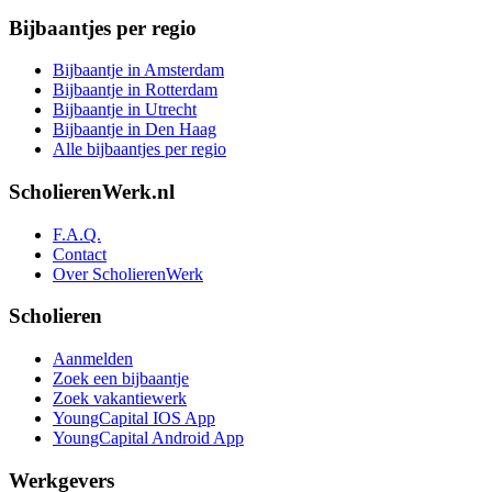
Bijbaantjes per regio
Bijbaantje in Amsterdam
Bijbaantje in Rotterdam
Bijbaantje in Utrecht
Bijbaantje in Den Haag
Alle bijbaantjes per regio
ScholierenWerk.nl
F.A.Q.
Contact
Over ScholierenWerk
Scholieren
Aanmelden
Zoek een bijbaantje
Zoek vakantiewerk
YoungCapital IOS App
YoungCapital Android App
Werkgevers