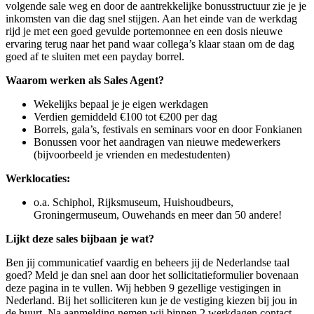
volgende sale weg en door de aantrekkelijke bonusstructuur zie je je
inkomsten van die dag snel stijgen. Aan het einde van de werkdag
rijd je met een goed gevulde portemonnee en een dosis nieuwe
ervaring terug naar het pand waar collega’s klaar staan om de dag
goed af te sluiten met een payday borrel.
Waarom werken als Sales Agent?
Wekelijks bepaal je je eigen werkdagen
Verdien gemiddeld €100 tot €200 per dag
Borrels, gala’s, festivals en seminars voor en door Fonkianen
Bonussen voor het aandragen van nieuwe medewerkers
(bijvoorbeeld je vrienden en medestudenten)
Werklocaties:
o.a. Schiphol, Rijksmuseum, Huishoudbeurs,
Groningermuseum, Ouwehands en meer dan 50 andere!
Lijkt deze sales bijbaan je wat?
Ben jij communicatief vaardig en beheers jij de Nederlandse taal
goed? Meld je dan snel aan door het sollicitatieformulier bovenaan
deze pagina in te vullen. Wij hebben 9 gezellige vestigingen in
Nederland. Bij het solliciteren kun je de vestiging kiezen bij jou in
de buurt. Na aanmelding nemen wij binnen 2 werkdagen contact