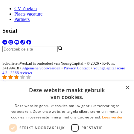
CV Zoeken
Plaats vacature
Partners
Social
ScholierenWerk.nl is onderdeel van YoungCapital • © 2026 • KvK nr:
34199418 •
Algemene voorwaarden
•
Privacy
Contact
•
YoungCapital score
4.3 - 3366 reviews
×
Deze website maakt gebruik
Inloggen als bedrijf
van cookies.
Deze website gebruikt cookies om uw gebruikerservaring te
E-mail
*
verbeteren. Door onze website te gebruiken, stemt u in met alle
cookies in overeenstemming met ons Cookiebeleid.
Lees verder
Wachtwoord
STRIKT NOODZAKELIJK
PRESTATIE
login gegevens onthouden