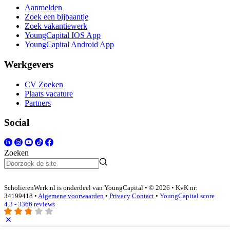
Aanmelden
Zoek een bijbaantje
Zoek vakantiewerk
YoungCapital IOS App
YoungCapital Android App
Werkgevers
CV Zoeken
Plaats vacature
Partners
Social
Zoeken
ScholierenWerk.nl is onderdeel van YoungCapital • © 2026 • KvK nr:
34199418 •
Algemene voorwaarden
•
Privacy
Contact
•
YoungCapital score
4.3 - 3366 reviews