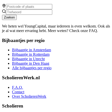
Zoeken
We heten wel YoungCapital, maar iedereen is even welkom. Ook als
je al wat meer ervaring hebt. Meer weten? Check onze FAQ.
Bijbaantjes per regio
Bijbaantje in Amsterdam
Bijbaantje in Rotterdam
Bijbaantje in Utrecht
Bijbaantje in Den Haag
Alle bijbaantjes per regio
ScholierenWerk.nl
F.A.Q.
Contact
Over ScholierenWerk
Scholieren