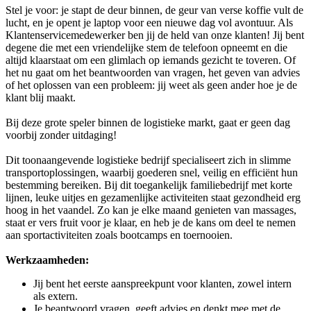
Stel je voor: je stapt de deur binnen, de geur van verse koffie vult de
lucht, en je opent je laptop voor een nieuwe dag vol avontuur. Als
Klantenservicemedewerker ben jij de held van onze klanten! Jij bent
degene die met een vriendelijke stem de telefoon opneemt en die
altijd klaarstaat om een glimlach op iemands gezicht te toveren. Of
het nu gaat om het beantwoorden van vragen, het geven van advies
of het oplossen van een probleem: jij weet als geen ander hoe je de
klant blij maakt.
Bij deze grote speler binnen de logistieke markt, gaat er geen dag
voorbij zonder uitdaging!
Dit toonaangevende logistieke bedrijf specialiseert zich in slimme
transportoplossingen, waarbij goederen snel, veilig en efficiënt hun
bestemming bereiken. Bij dit toegankelijk familiebedrijf met korte
lijnen, leuke uitjes en gezamenlijke activiteiten staat gezondheid erg
hoog in het vaandel. Zo kan je elke maand genieten van massages,
staat er vers fruit voor je klaar, en heb je de kans om deel te nemen
aan sportactiviteiten zoals bootcamps en toernooien.
Werkzaamheden:
Jij bent het eerste aanspreekpunt voor klanten, zowel intern
als extern.
Je beantwoord vragen, geeft advies en denkt mee met de