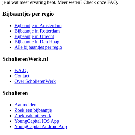
je al wat meer ervaring hebt. Meer weten? Check onze FAQ.
Bijbaantjes per regio
Bijbaantje in Amsterdam
Bijbaantje in Rotterdam
Bijbaantje in Utrecht
Bijbaantje in Den Haag
Alle bijbaantjes per regio
ScholierenWerk.nl
F.A.Q.
Contact
Over ScholierenWerk
Scholieren
Aanmelden
Zoek een bijbaantje
Zoek vakantiewerk
YoungCapital IOS App
YoungCapital Android App