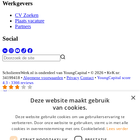
Werkgevers
CV Zoeken
Plaats vacature
Partners
Social
ScholierenWerk.nl is onderdeel van YoungCapital • © 2026 • KvK nr:
34199418 •
Algemene voorwaarden
•
Privacy
Contact
•
YoungCapital score
4.3 - 3366 reviews
×
Deze website maakt gebruik
Inloggen als bedrijf
van cookies.
Deze website gebruikt cookies om uw gebruikerservaring te
E-mail
*
verbeteren. Door onze website te gebruiken, stemt u in met alle
cookies in overeenstemming met ons Cookiebeleid.
Lees verder
Wachtwoord
STRIKT NOODZAKELIJK
PRESTATIE