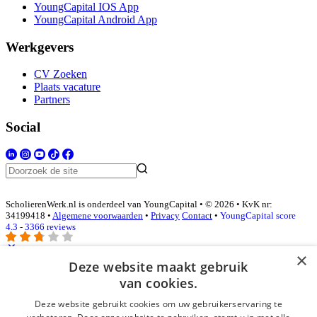
YoungCapital IOS App
YoungCapital Android App
Werkgevers
CV Zoeken
Plaats vacature
Partners
Social
ScholierenWerk.nl is onderdeel van YoungCapital • © 2026 • KvK nr:
34199418 •
Algemene voorwaarden
•
Privacy
Contact
•
YoungCapital score
4.3 - 3366 reviews
×
Deze website maakt gebruik
Inloggen als bedrijf
van cookies.
Deze website gebruikt cookies om uw gebruikerservaring te
E-mail
*