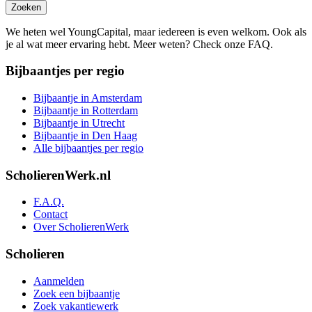
Zoeken
We heten wel YoungCapital, maar iedereen is even welkom. Ook als
je al wat meer ervaring hebt. Meer weten? Check onze FAQ.
Bijbaantjes per regio
Bijbaantje in Amsterdam
Bijbaantje in Rotterdam
Bijbaantje in Utrecht
Bijbaantje in Den Haag
Alle bijbaantjes per regio
ScholierenWerk.nl
F.A.Q.
Contact
Over ScholierenWerk
Scholieren
Aanmelden
Zoek een bijbaantje
Zoek vakantiewerk