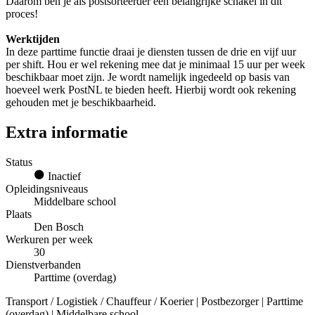
Daarom ben je als postsorteerder een belangrijke schakel in dit
proces!
Werktijden
In deze parttime functie draai je diensten tussen de drie en vijf uur
per shift. Hou er wel rekening mee dat je minimaal 15 uur per week
beschikbaar moet zijn. Je wordt namelijk ingedeeld op basis van
hoeveel werk PostNL te bieden heeft. Hierbij wordt ook rekening
gehouden met je beschikbaarheid.
Extra informatie
Status
Inactief
Opleidingsniveaus
Middelbare school
Plaats
Den Bosch
Werkuren per week
30
Dienstverbanden
Parttime (overdag)
Transport / Logistiek / Chauffeur / Koerier | Postbezorger | Parttime
(overdag) | Middelbare school