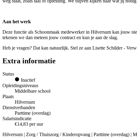
weg staat, zoals taal of opleiding. We blijven kijken naar wat jij nod
Aan het werk
Deze functie als Schoonmaak medewerker in Hilversum kan jouw nieuw
tekenen we dan meteen jouw contract en kun je aan de slag.
Heb je vragen? Dat kan natuurlijk. Stel ze aan Lisette Schilder - Ver
Extra informatie
Status
Inactief
Opleidingsniveaus
Middelbare school
Plaats
Hilversum
Dienstverbanden
Parttime (overdag)
Salarisindicatie
€14,83 per uur
Hilversum | Zorg / Thuiszorg / Kinderopvang | Parttime (overdag) | M