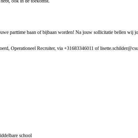
ig hebt, ook in de toekomst.
e parttime baan of bijbaan worden! Na jouw sollicitatie bellen wij j
woerd, Operationeel Recruiter, via +31683346011 of lisette.schilder@cs
iddelbare school