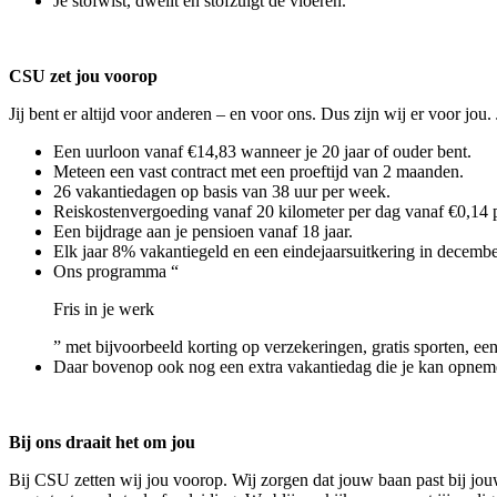
Je stofwist, dweilt en stofzuigt de vloeren.
CSU zet jou voorop
Jij bent er altijd voor anderen – en voor ons. Dus zijn wij er voor j
Een uurloon vanaf €14,83 wanneer je 20 jaar of ouder bent.
Meteen een vast contract met een proeftijd van 2 maanden.
26 vakantiedagen op basis van 38 uur per week.
Reiskostenvergoeding vanaf 20 kilometer per dag vanaf €0,14 
Een bijdrage aan je pensioen vanaf 18 jaar.
Elk jaar 8% vakantiegeld en een eindejaarsuitkering in decembe
Ons programma “
Fris in je werk
” met bijvoorbeeld korting op verzekeringen, gratis sporten, een
Daar bovenop ook nog een extra vakantiedag die je kan opnem
Bij ons draait het om jou
Bij CSU zetten wij jou voorop. Wij zorgen dat jouw baan past bij jouw